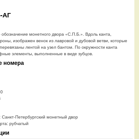
Б-АГ
обозначение монетного двора «С.П.Б.». Вдоль канта,
ороны, изображен венок из лавровой и дубовой ветви, которые
 перевязаны лентой на узел бантом. По окружности канта
ные элементы, выполненные в виде зубцов.
е номера
30
6
:
Санкт-Петербургский монетный двор
рта:
рубчатый
ции