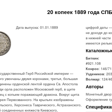
20 копеек 1889 года СП
Дата выпуска: 01.01.1889
цифрой даты — 
не доходя до к
в нижней части
имеются рельеф
Каталожны
Биткин
:
#921.108
Конрос
: 146/71
сударственный Герб Российской империи —
Уздеников
: 20
ого увенчаны двумя коронами, третья, большая
Волмар
: 124/4
динены орденской лентой ордена Св. Апостола
Авторы
ди орла расположен Московский герб, в щите
Монетный двор
ец с копьем поражающий дракона. Вокруг щита
Оформление гу
дрея Первозванного. На крыльях изображены
льского, Херсонеса Таврического, Астраханского,
Специфика
б соединенных княжеств Киевского,