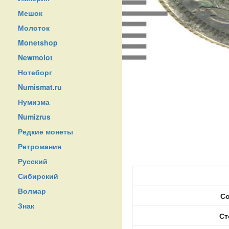
Мешок
Молоток
Monetshop
Newmolot
Нотеборг
Numismat.ru
Нумизма
Numizrus
Редкие монеты
Ретромания
Русский
Сибирский
Волмар
Со
Знак
Ст