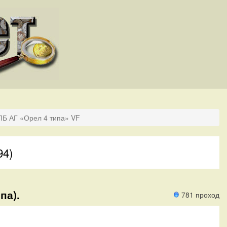
ПБ АГ «Орел 4 типа» VF
94)
па).
781 проход