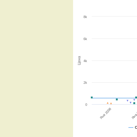
8k
6k
Цена
4k
2k
0
Янв 2008
Янв
С