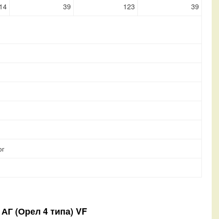
14
39
123
39
рг
 АГ (Орел 4 типа) VF