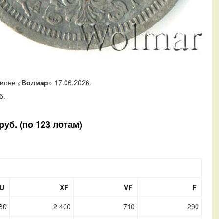
ционе «
Волмар
» 17.06.2026.
б.
уб. (по 123 лотам)
U
XF
VF
F
80
2 400
710
290