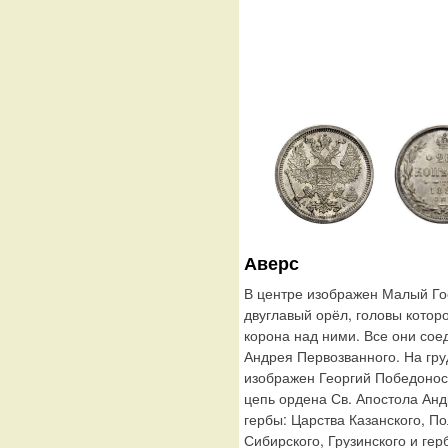
Аверс
В центре изображен Малый Го
двуглавый орёл, головы котор
корона над ними. Все они сое
Андрея Первозванного. На гру
изображен Георгий Победонос
цепь ордена Св. Апостола Ан
гербы: Царства Казанского, По
Сибирского, Грузинского и гер