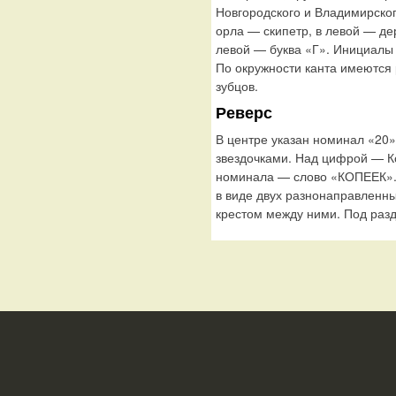
Новгородского и Владимирског
орла — скипетр, в левой — де
левой — буква «Г». Инициалы
По окружности канта имеются
зубцов.
Реверс
В центре указан номинал «20
звездочками. Над цифрой — К
номинала — слово «КОПЕЕК».
в виде двух разнонаправленны
крестом между ними. Под раз