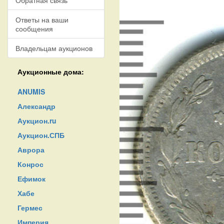
Обратная связь
Ответы на ваши
сообщения
Владельцам аукционов
Аукционные дома:
ANUMIS
Александр
Аукцион.ru
Аукцион.СПБ
Аврора
Конрос
Ефимок
Хабе
Гермес
Империя