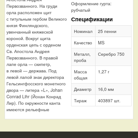
Оформление гурта:
Первозванного. На груди
рубчатый
орла расположен щит
Спецификации
с титульным гербом Великого
князя Финляндского,
Номинал
25 пенни
увенчанный княжеской
короной. Вокруг щита
Качество
MS
орденская цепь с орденом
Св. Апостола Андрея
Металл,
Серебро 750
Первозванного. В правой
проба
лапе орла — скипетр,
в левой — держава. Под
Масса
1,27 г
левой лапой знак директора
общая
Гельсингфосского монетного
Диаметр
16,0 мм
двора — литера «L», Johan
Conrad Lihr (Йохан Конрад
Тираж
403897 шт.
Лир). По окружности канта
имеются рельефные