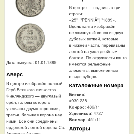
В центре — надпись в три
строки:
«25"│"PENNIÄ"│"1889».
Вдоль канта изображён
не замкнутый венок из двух
дубовых ветвей, которые,
в нижней части, перевязаны
лентой на узел двойным
бантом. По окружности канта
Дата выпуска: 01.01.1889
имеются рельефные
элементы, выполненные
Аверс
в виде зубцов.
В центре изображён полный
Каталожные номера
Герб Великого княжества
Биткин
:
Финляндского — двуглавый
#930.238
орёл, головы которого
Конрос
: 486/11
увенчаны двумя коронами,
Уздеников
: 4727
третья, большая корона над
Волмар
: 451/11
ними. Все они соединены
орденской лентой ордена Св.
Авторы
Апостола Андрея