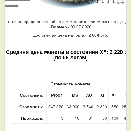
Торги по представленной на фото монете состоялись на аукцио
«
Волмар
» 09.07.2026.
Достигнутая цена на торгах:
2 004
руб.
Средняя цена монеты в состоянии XF: 2 220 ру
(по 56 лотам)
Стоимость монеты
Состояние:
Proof
MS
AU
XF
VF
F
Стоимость:
547 520
33 900
3 740
2 220
880
250
Проходов:
5
10
31
56
104
40