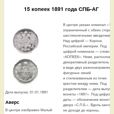
15 копеек 1891 года СПБ-АГ
В центре указан номинал «15
ограниченный с обеих сторон
шестиконечными звездочками
Над цифрой — Корона
Российской империи. Под
цифрой номинала — слово
«КОПЕЕК». Ниже, расположе
декоративный разделитель
в виде двух разнонаправленн
фигурных линий
и стилизованным из точек
крестом между ними. Под
разделителем — дата выпуск
Дата выпуска: 01.01.1891
монеты «1891». Под цифрой
даты — обозначение монетно
Аверс
двора «С.П.Б.». Вдоль канта,
В центре изображен Малый
не доходя до короны,