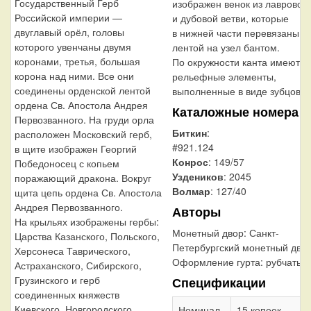
Государственный Герб
изображен венок из лавровой
Российской империи —
и дубовой ветви, которые
двуглавый орёл, головы
в нижней части перевязаны
которого увенчаны двумя
лентой на узел бантом.
коронами, третья, большая
По окружности канта имеются
корона над ними. Все они
рельефные элементы,
соединены орденской лентой
выполненные в виде зубцов.
ордена Св. Апостола Андрея
Каталожные номера
Первозванного. На груди орла
Биткин
:
расположен Московский герб,
#921.124
в щите изображен Георгий
Конрос
: 149/57
Победоносец с копьем
Уздеников
: 2045
поражающий дракона. Вокруг
Волмар
: 127/40
щита цепь ордена Св. Апостола
Андрея Первозванного.
Авторы
На крыльях изображены гербы:
Монетный двор:
Санкт-
Царства Казанского, Польского,
Петербургский монетный дво
Херсонеса Таврического,
Оформление гурта:
рубчатый
Астраханского, Сибирского,
Грузинского и герб
Спецификации
соединенных княжеств
Киевского, Новгородского
Номинал
15 копеек