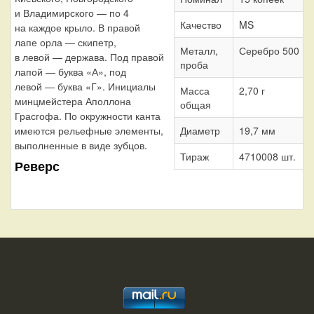
и Владимирского — по 4
Качество
MS
на каждое крыло. В правой
лапе орла — скипетр,
Металл,
Серебро 500
в левой — держава. Под правой
проба
лапой — буква «А», под
левой — буква «Г». Инициалы
Масса
2,70 г
минцмейстера Аполлона
общая
Грасгофа. По окружности канта
имеются рельефные элементы,
Диаметр
19,7 мм
выполненные в виде зубцов.
Тираж
4710008 шт.
Реверс