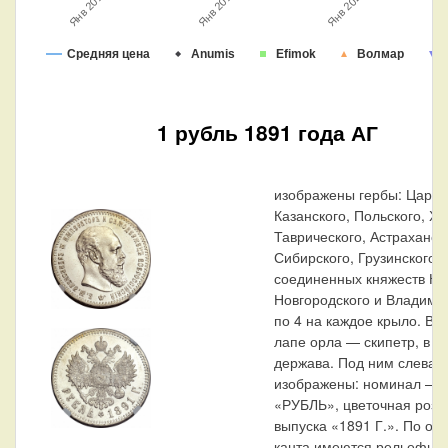
Янв 2020
Янв 2015
Янв 2010
Средняя цена
Anumis
Efimok
Волмар
1 рубль 1891 года АГ
изображены гербы: Царст
Казанского, Польского, Х
Таврического, Астраханск
Сибирского, Грузинского и
соединенных княжеств Кие
Новгородского и Владими
по 4 на каждое крыло. В 
лапе орла — скипетр, в л
держава. Под ним слева 
изображены: номинал — 
«РУБЛЬ», цветочная розет
выпуска «1891 Г.». По ок
канта имеются рельефны