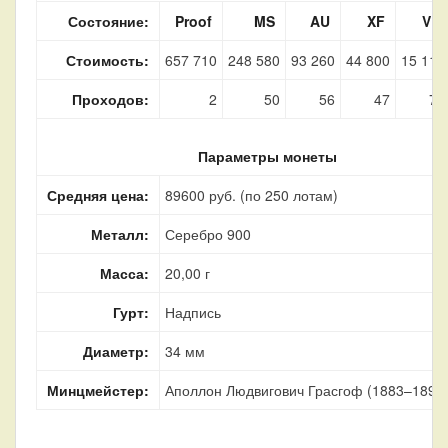
Состояние:
Proof
MS
AU
XF
VF
Стоимость:
657 710
248 580
93 260
44 800
15 110
Проходов:
2
50
56
47
77
Параметры монеты
Средняя цена:
89600 руб. (по 250 лотам)
Металл:
Серебро 900
Масса:
20,00 г
Гурт:
Надпись
Диаметр:
34 мм
Минцмейстер:
Аполлон Людвигович Грасгоф (1883–1899