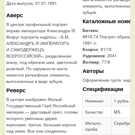
Дата выпуска: 01.01.1891
элементы, выполненные в
зубцов.
Аверс
Каталожные номер
В центре профильный портрет
Биткин
:
вправо императора Александра III.
#919.74 Портрет образца
Вокруг портрета надпись: «Б.М.
1891 гг.
АЛЕКСАНДРЪ III ИМПЕРАТОРЪ
Конрос
: 81/15
И САМОДЕРЖЕЦЪ
Уздеников
: 2041
ВСЕРОССIЙСКIЙ», разделенная
Волмар
: 77/8
внизу, под обрезом шеи, цветочной
розеткой. По окружности канта
Авторы
имеются рельефные элементы,
Оформление гурта:
надпи
выполненные в виде зубцов.
Спецификации
Реверс
В центре изображен Малый
Номинал
1 рубль
Государственный Герб Российской
империи — двуглавый орёл, головы
Качество
MS
которого увенчаны двумя
Металл,
Серебро 
коронами, третья, большая корона
проба
над ними. Все они соединены