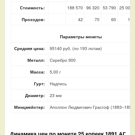
Стоимость:
188 570
96 320
53 790
25 000
Проходов:
42
70
60
18
Параметры монеты
Средняя цена:
95140 руб. (по 193 лотам)
Металл:
Серебро 900
Масса:
5,00 г
Гурт:
Надпись
Диаметр:
23 мм
Минцмейстер:
Аполлон Людвигович Грасгоф (1883–1899
Динамика цен по монете
25 копеек 1891 АГ „П