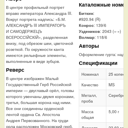
Каталожные номер
В центре профильный портрет
Биткин
:
вправо императора Александра III.
#920.94 (R)
Вокруг портрета надпись: «Б.М.
Конрос
: 139/6
АЛЕКСАНДРЪ III ИМПЕРАТОРЪ
Уздеников
: 2043 («·»)
И САМОДЕРЖЕЦЪ
Волмар
: 118/6
ВСЕРОССIЙСКIЙ», разделенная
внизу, под обрезом шеи, цветочной
Авторы
розеткой. По окружности канта
Оформление гурта:
надп
имеются рельефные элементы,
выполненные в виде зубцов.
Спецификации
Реверс
Номинал
25 копеек
В центре изображен Малый
Государственный Герб Российской
Качество
MS
империи — двуглавый орёл, головы
Металл,
Серебро 
которого увенчаны двумя коронами,
проба
третья, большая корона над ними.
Все они соединены орденской
Масса
5,00 г
лентой ордена Св. Апостола
общая
Андрея Первозванного. На груди
орла расположен Московский герб,
Диаметр
22,60 мм