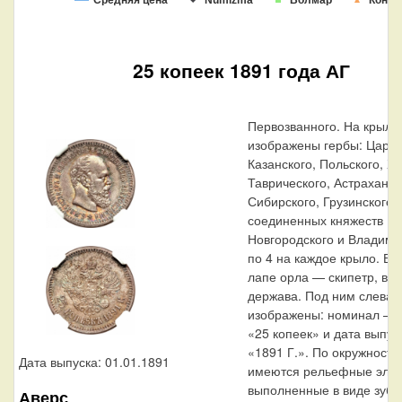
25 копеек 1891 года АГ
Первозванного. На крыль
изображены гербы: Царст
Казанского, Польского, Х
Таврического, Астраханск
Сибирского, Грузинского и
соединенных княжеств Ки
Новгородского и Владими
по 4 на каждое крыло. В 
лапе орла — скипетр, в 
держава. Под ним слева 
изображены: номинал — 
«25 копеек» и дата выпус
«1891 Г.». По окружности
Дата выпуска: 01.01.1891
имеются рельефные эле
выполненные в виде зубц
Аверс