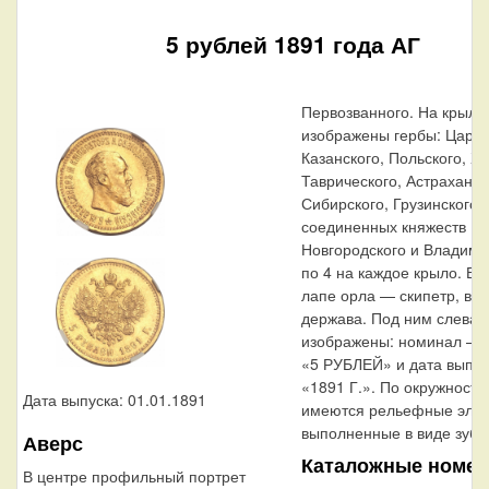
5 рублей 1891 года АГ
Первозванного. На крыль
изображены гербы: Царст
Казанского, Польского, Х
Таврического, Астраханск
Сибирского, Грузинского и
соединенных княжеств Ки
Новгородского и Владими
по 4 на каждое крыло. В 
лапе орла — скипетр, в 
держава. Под ним слева 
изображены: номинал — 
«5 РУБЛЕЙ» и дата выпус
«1891 Г.». По окружности
Дата выпуска: 01.01.1891
имеются рельефные эле
выполненные в виде зубц
Аверс
Каталожные номер
В центре профильный портрет