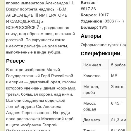
Биткин
:
вправо императора Александра III.
#917.36
Вокруг портрета надпись: «Б.М.
Конрос
: 19/17
АЛЕКСАНДРЪ III ИМПЕРАТОРЪ
Уздеников
: 0306 («·»)
И САМОДЕРЖЕЦЪ
Волмар
: 19/9
ВСЕРОССIЙСКIЙ», разделенная
внизу, под обрезом шеи, цветочной
Авторы
розеткой. По окружности канта
Оформление гурта:
надп
имеются рельефные элементы,
выполненные в виде зубцов.
Спецификации
Реверс
Номинал
5 рублей
В центре изображен Малый
Государственный Герб Российской
Качество
MS
империи — двуглавый орёл, головы
Металл,
Золото 90
которого увенчаны двумя коронами,
проба
третья, большая корона над ними.
Все они соединены орденской
Масса
6,45 г
лентой ордена Св. Апостола
общая
Андрея Первозванного. На груди
орла расположен Московский герб,
Диаметр
21,3 мм
в щите изображен Георгий
Тираж
541008 шт
Победоносец с копьем