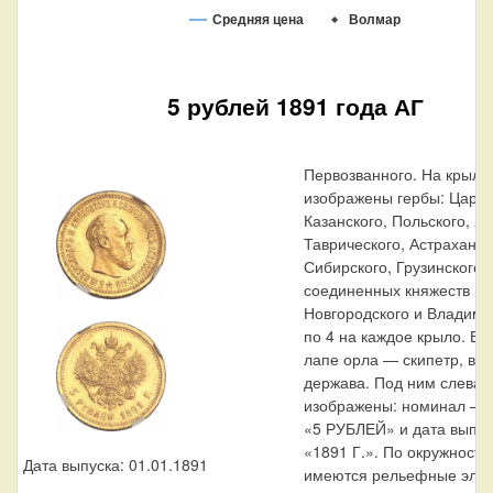
Средняя цена
Волмар
5 рублей 1891 года АГ
Первозванного. На крыль
изображены гербы: Царст
Казанского, Польского, Х
Таврического, Астраханск
Сибирского, Грузинского и
соединенных княжеств Ки
Новгородского и Владими
по 4 на каждое крыло. В 
лапе орла — скипетр, в 
держава. Под ним слева 
изображены: номинал — 
«5 РУБЛЕЙ» и дата выпус
«1891 Г.». По окружности
Дата выпуска: 01.01.1891
имеются рельефные эле