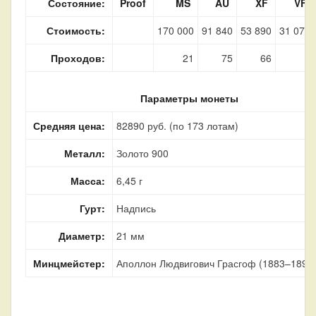
Состояние:
Proof
MS
AU
XF
VF
Стоимость:
170 000
91 840
53 890
31 070
Проходов:
21
75
66
9
Параметры монеты
Средняя цена:
82890 руб. (по 173 лотам)
Металл:
Золото 900
Масса:
6,45 г
Гурт:
Надпись
Диаметр:
21 мм
Минцмейстер:
Аполлон Людвигович Грасгоф (1883–1899