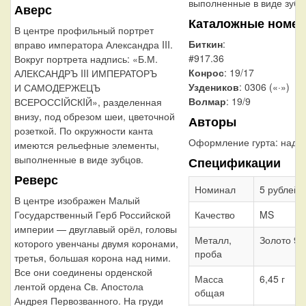
выполненные в виде зубц
Аверс
Каталожные номер
В центре профильный портрет
Биткин
:
вправо императора Александра III.
#917.36
Вокруг портрета надпись: «Б.М.
Конрос
: 19/17
АЛЕКСАНДРЪ III ИМПЕРАТОРЪ
Уздеников
: 0306 («·»)
И САМОДЕРЖЕЦЪ
Волмар
: 19/9
ВСЕРОССIЙСКIЙ», разделенная
внизу, под обрезом шеи, цветочной
Авторы
розеткой. По окружности канта
Оформление гурта:
надп
имеются рельефные элементы,
выполненные в виде зубцов.
Спецификации
Реверс
Номинал
5 рублей
В центре изображен Малый
Государственный Герб Российской
Качество
MS
империи — двуглавый орёл, головы
Металл,
Золото 90
которого увенчаны двумя коронами,
проба
третья, большая корона над ними.
Все они соединены орденской
Масса
6,45 г
лентой ордена Св. Апостола
общая
Андрея Первозванного. На груди