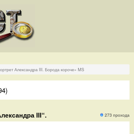
ортрет Александра III. Борода короче» MS
94)
лександра III“.
273 прохода