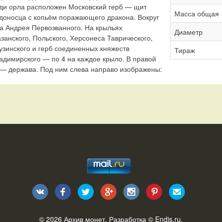
уди орла расположен Московский герб — щит
Масса общая
доносца с копьём поражающего дракона. Вокруг
а Андрея Первозванного. На крыльях
Диаметр
занского, Польского, Херсонеса Таврического,
рузинского и герб соединенных княжеств
Тираж
ладимирского — по 4 на каждое крыло. В правой
 — держава. Под ним слева направо изображены:
© 2026
Архив монет
. Разработка ©
Endis.ru
.