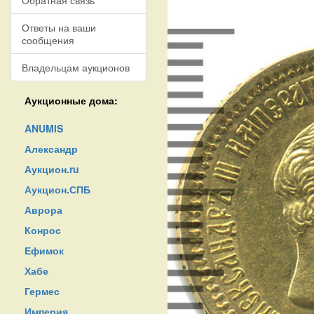
Обратная связь
Ответы на ваши
сообщения
Владельцам аукционов
Аукционные дома:
ANUMIS
Александр
Аукцион.ru
Аукцион.СПБ
Аврора
Конрос
Ефимок
Хабе
Гермес
Империя