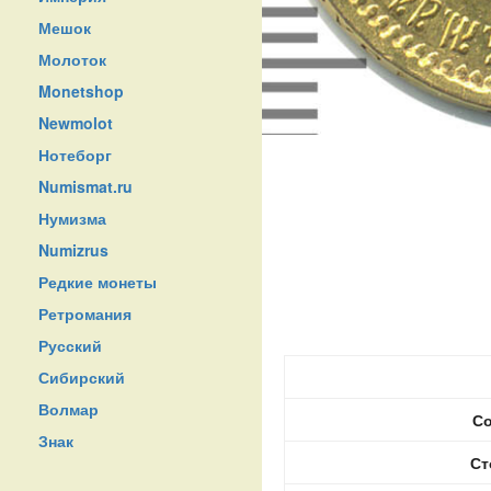
Мешок
Молоток
Monetshop
Newmolot
Нотеборг
Numismat.ru
Нумизма
Numizrus
Редкие монеты
Ретромания
Русский
Сибирский
Волмар
Со
Знак
Ст