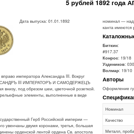
5 рублей 1892 года А
Дата выпуска: 01.01.1892
номинал — надп
канта имеются 
Каталожны
Биткин
:
#917.37
Конрос
: 19/18
Уздеников
: 03
Волмар
: 19/10
вправо императора Александра III. Вокруг
Авторы
ЛЕКСАНДРЪ III ИМПЕРАТОРЪ И САМОДЕРЖЕЦЪ
Оформление гу
 внизу, под обрезом шеи, цветочной розеткой.
 рельефные элементы, выполненные в виде
Специфика
Номинал
сударственный Герб Российской империи —
Качество
ого увенчаны двумя коронами, третья, большая
Металл, проб
динены орденской лентой ордена Св. апостола