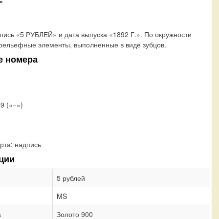
Г
ись «5 РУБЛЕЙ» и дата выпуска «1892 Г.». По окружности
рельефные элементы, выполненные в виде зубцов.
е номера
09 («−»)
рта:
надпись
ции
5 рублей
MS
а
Золото 900