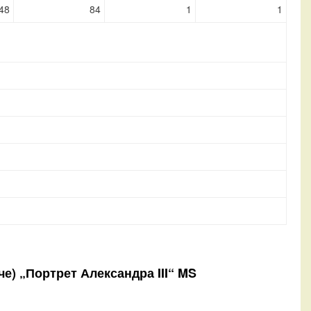
48
84
1
1
че) „Портрет Александра III“ MS