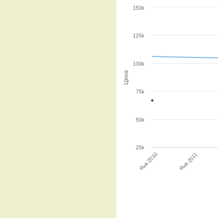
150k
125k
100k
Цена
75k
50k
25k
Янв 2011
Янв 2010