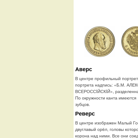
Аверс
В центре профильный портрет 
портрета надпись: «Б.М. А
ВСЕРОССIЙСКIЙ», разделенная
По окружности канта имеются
зубцов.
Реверс
В центре изображен Малый Го
двуглавый орёл, головы котор
корона над ними. Все они сое