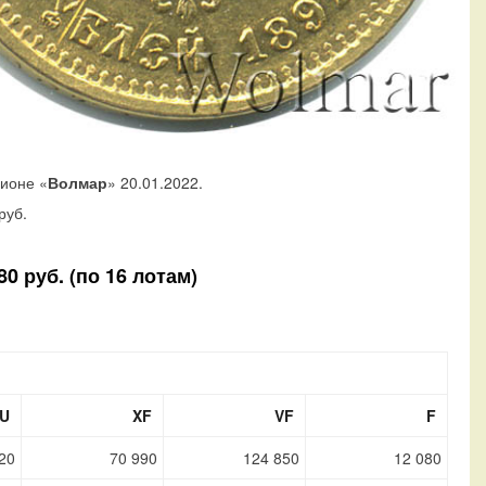
ционе «
Волмар
» 20.01.2022.
руб.
0 руб. (по 16 лотам)
U
XF
VF
F
20
70 990
124 850
12 080