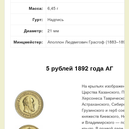
Масса:
6,45 г
Гурт:
Надпись
Диаметр:
21 мм
Минцмейстер:
Аполлон Людвигович Грасгоф (1883–1899
5 рублей 1892 года АГ
На крыльях изображены 
Царства Казанского, Пол
Херсонеса Таврического
Астраханского, Сибирско
Грузинского и герб сое
княжеств Киевского, Нов
и Владимирского — по 4
крыло. В правой лапе о