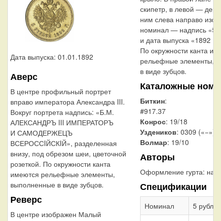
скипетр, в левой — держ
ним слева направо изоб
номинал — надпись «5
и дата выпуска «1892 Г.»
По окружности канта им
Дата выпуска: 01.01.1892
рельефные элементы, 
в виде зубцов.
Аверс
Каталожные номе
В центре профильный портрет
Биткин
:
вправо императора Александра III.
#917.37
Вокруг портрета надпись: «Б.М.
Конрос
: 19/18
АЛЕКСАНДРЪ III ИМПЕРАТОРЪ
Уздеников
: 0309 («−»)
И САМОДЕРЖЕЦЪ
Волмар
: 19/10
ВСЕРОССIЙСКIЙ», разделенная
внизу, под обрезом шеи, цветочной
Авторы
розеткой. По окружности канта
Оформление гурта:
над
имеются рельефные элементы,
выполненные в виде зубцов.
Спецификации
Реверс
Номинал
5 рубле
В центре изображен Малый