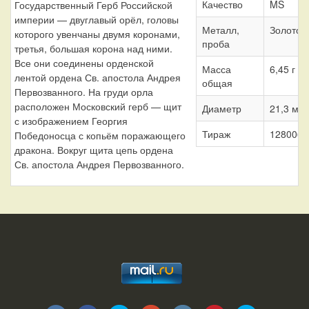
Качество
MS
Государственный Герб Российской
империи — двуглавый орёл, головы
Металл,
Золото 
которого увенчаны двумя коронами,
проба
третья, большая корона над ними.
Все они соединены орденской
Масса
6,45 г
лентой ордена Св. апостола Андрея
общая
Первозванного. На груди орла
расположен Московский герб — щит
Диаметр
21,3 мм
с изображением Георгия
Тираж
128006 
Победоносца с копьём поражающего
дракона. Вокруг щита цепь ордена
Св. апостола Андрея Первозванного.