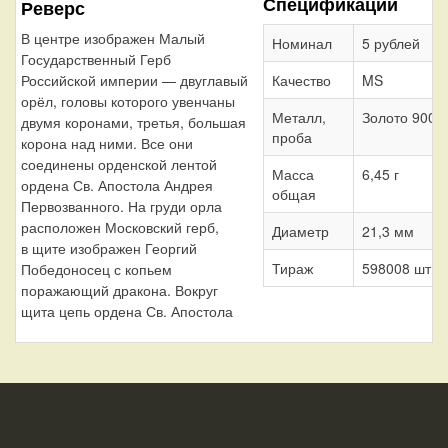
Спецификации
Реверс
В центре изображен Малый
Номинал
5 рублей
Государственный Герб
Качество
MS
Российской империи — двуглавый
орёл, головы которого увенчаны
Металл,
Золото 900
двумя коронами, третья, большая
проба
корона над ними. Все они
соединены орденской лентой
Масса
6,45 г
ордена Св. Апостола Андрея
общая
Первозванного. На груди орла
расположен Московский герб,
Диаметр
21,3 мм
в щите изображен Георгий
Тираж
598008 шт.
Победоносец с копьем
поражающий дракона. Вокруг
щита цепь ордена Св. Апостола