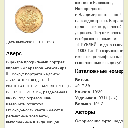
княжеств Киевского,
Новгородского
и Владимирского — по 4
на каждое крыло. В правой
орла — скипетр, в левой —
держава. Под ним слева на
изображены: номинал — на
Дата выпуска: 01.01.1893
«5 РУБЛЕЙ» и дата выпуск
«1893 Г.». По окружности к
Аверс
имеются рельефные элеме
В центре профильный портрет
выполненные в виде зубцов
вправо императора Александра
Каталожные номера
III. Вокруг портрета надпись:
Биткин
:
«Б.М. АЛЕКСАНДРЪ III
#917.39
ИМПЕРАТОРЪ И САМОДЕРЖЕЦЪ
Конрос
: 19/20
ВСЕРОССIЙСКIЙ», разделенная
Уздеников
: 0311 («·»)
внизу, под обрезом шеи,
Волмар
: 19/12
цветочной розеткой.
По окружности канта имеются
Авторы
рельефные элементы,
Оформление гурта:
надпис
выполненные в виде зубцов.