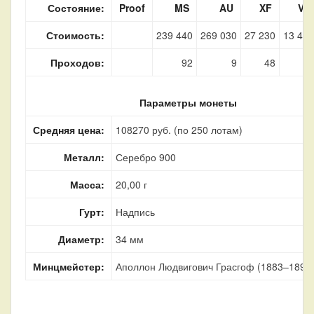
Состояние:
Proof
MS
AU
XF
VF
Стоимость:
239 440
269 030
27 230
13 490
Проходов:
92
9
48
86
Параметры монеты
Средняя цена:
108270 руб. (по 250 лотам)
Металл:
Серебро 900
Масса:
20,00 г
Гурт:
Надпись
Диаметр:
34 мм
Минцмейстер:
Аполлон Людвигович Грасгоф (1883–1899