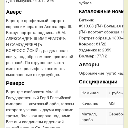
Дата выпуска: 01.01.1894
зубцов.
Каталожные номер
Аверс
Биткин
:
В центре профильный портрет
#919.68 (R4) Большая гол
вправо императора Александра III.
(R4) портрет образца 1893
Вокруг портрета надпись: «Б.М.
Портрет образца 1893—18
АЛЕКСАНДРЪ III ИМПЕРАТОРЪ
Конрос
: 81/22
И САМОДЕРЖЕЦЪ
Уздеников
: 2059
ВСЕРОССIЙСКIЙ», разделенная
Волмар
: 77/12
внизу, под обрезом шеи, цветочной
розеткой. По окружности канта
Авторы
имеются рельефные элементы,
Оформление гурта:
надп
выполненные в виде зубцов.
Спецификации
Реверс
В центре изображен Малый
Номинал
1 рубль
Государственный Герб Российской
Качество
MS
империи — двуглавый орёл, головы
которого увенчаны двумя коронами,
Металл,
Серебро 
третья, большая корона над ними.
проба
Все они соединены орденской
лентой ордена Св. Апостола