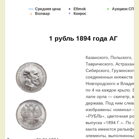
Средняя цена
Efimok
Аукцион СПБ
Волмар
Конрос
1 рубль 1894 года АГ
Казанского, Польского, Х
Таврического, Астраханск
Сибирского, Грузинского и
соединенных княжеств Ки
Новгородского и Владими
по 4 на каждое крыло. В 
лапе орла — скипетр, в 
держава. Под ним слева 
изображены: номинал — 
«РУБЛЬ», цветочная розет
выпуска «1894 Г.». По ок
канта имеются рельефны
элементы, выполненные в