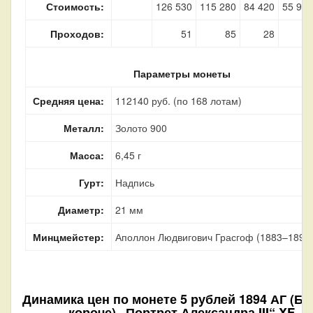
Стоимость:
126 530
115 280
84 420
55 930
Проходов:
51
85
28
4
Параметры монеты
Средняя цена:
112140 руб. (по 168 лотам)
Металл:
Золото 900
Масса:
6,45 г
Гурт:
Надпись
Диаметр:
21 мм
Минцмейстер:
Аполлон Людвигович Грасгоф (1883–1899
Динамика цен по монете
5 рублей 1894 АГ (Б
короче) „Портрет Александра III“ XF