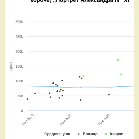
300k
250k
200k
Цена
150k
100k
50k
0
Янв 2020
Янв 2015
Янв 2010
Ян
Средняя цена
Волмар
Конрос