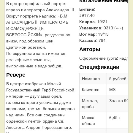
В центре профильный портрет
Биткин
:
вправо императора Александра III.
#917.40
Вокруг портрета надпись: «Б.М.
Конрос
: 19/21
АЛЕКСАНДРЪ III ИМПЕРАТОРЪ
Уздеников
: 0313 («·»)
И САМОДЕРЖЕЦЪ
Волмар
: 19/13
ВСЕРОССIЙСКIЙ», разделенная
Казаков
: 794
внизу, под обрезом шеи,
цветочной розеткой.
Авторы
По окружности канта имеются
Оформление гурта:
надпи
рельефные элементы,
выполненные в виде зубцов.
Спецификации
Реверс
Номинал
5 рублей
В центре изображен Малый
Качество
MS
Государственный Герб Российской
империи — двуглавый орёл,
Металл,
Золото 900
головы которого увенчаны двумя
проба
коронами, третья, большая корона
над ними. Все они соединены
Масса
6,45 г
орденской лентой ордена Св.
общая
Апостола Андрея Первозванного.