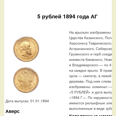
5 рублей 1894 года АГ
На крыльях изображены ге
Царства Казанского, Польс
Херсонеса Таврического,
Астраханского, Сибирского
Грузинского и герб соедин
княжеств Киевского, Новго
и Владимирского — по 4
на каждое крыло. В правой
орла — скипетр, в левой —
держава. Под ним слева н
изображены: номинал — н
«5 РУБЛЕЙ» и дата выпуск
«1894 Г.». По окружности 
Дата выпуска: 01.01.1894
имеются рельефные элеме
выполненные в виде зубцо
Аверс
Каталожные номер