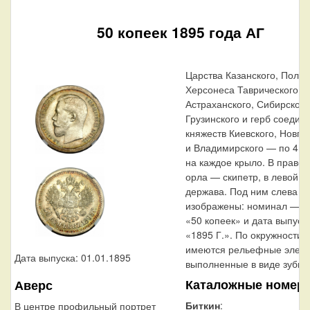
50 копеек 1895 года АГ
Царства Казанского, Польс
Херсонеса Таврического,
Астраханского, Сибирского
Грузинского и герб соедин
княжеств Киевского, Новго
и Владимирского — по 4
на каждое крыло. В правой
орла — скипетр, в левой 
держава. Под ним слева н
изображены: номинал — н
«50 копеек» и дата выпуск
«1895 Г.». По окружности 
имеются рельефные элем
Дата выпуска: 01.01.1895
выполненные в виде зубцо
Каталожные номер
Аверс
Биткин
:
В центре профильный портрет