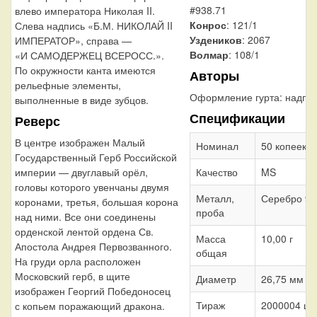
#938.71
влево императора Николая II.
Конрос
: 121/1
Слева надпись «Б.М. НИКОЛАЙ II
Уздеников
: 2067
ИМПЕРАТОР», справа —
Волмар
: 108/1
«И САМОДЕРЖЕЦ ВСЕРОСС.».
По окружности канта имеются
Авторы
рельефные элементы,
Оформление гурта:
надпи
выполненные в виде зубцов.
Спецификации
Реверс
В центре изображен Малый
Номинал
50 копеек
Государственный Герб Российской
Качество
MS
империи — двуглавый орёл,
головы которого увенчаны двумя
Металл,
Серебро 90
коронами, третья, большая корона
проба
над ними. Все они соединены
орденской лентой ордена Св.
Масса
10,00 г
Апостола Андрея Первозванного.
общая
На груди орла расположен
Московский герб, в щите
Диаметр
26,75 мм
изображен Георгий Победоносец
Тираж
2000004 шт
с копьем поражающий дракона.