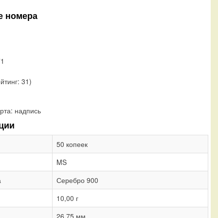
е номера
71
ейтинг: 31)
рта:
надпись
ции
50 копеек
MS
а
Серебро 900
10,00 г
26,75 мм