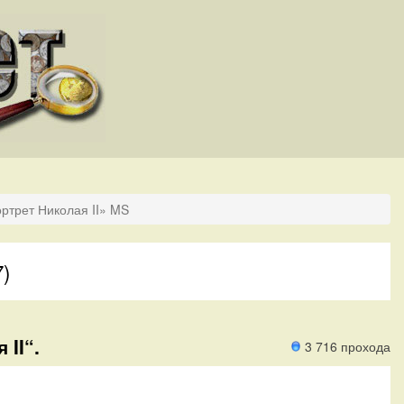
ортрет Николая II» MS
7)
 II“.
3 716 прохода