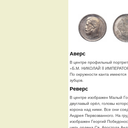
Аверс
В центре профильный портрет 
«Б.М. НИКОЛАЙ II ИМПЕРАТО
По окружности канта имеются
зубцов.
Реверс
В центре изображен Малый Го
двуглавый орёл, головы котор
корона над ними. Все они сое
Андрея Первозванного. На гру
изображен Георгий Победонос
цепь ордена Св. Апостола Ан