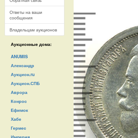
Обратная связь
Ответы на ваши
сообщения
Владельцам аукционов
Аукционные дома:
ANUMIS
Александр
Аукцион.ru
Аукцион.СПБ
Аврора
Конрос
Ефимок
Хабе
Гермес
Империя