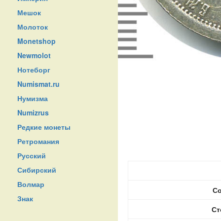
Мешок
Молоток
Monetshop
Newmolot
Нотеборг
Numismat.ru
Нумизма
Numizrus
Редкие монеты
Ретромания
Русский
Сибирский
Волмар
Со
Знак
Ст