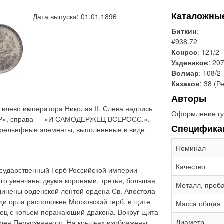
Каталожны
Дата выпуска: 01.01.1896
Биткин
:
#938.72
Конрос
: 121/2
Уздеников
: 20
Волмар
: 108/2
Казаков
: 38 (Р
Авторы
влево императора Николая II. Слева надпись
Оформление гу
Р», справа — «И САМОДЕРЖЕЦ ВСЕРОСС.».
Специфика
 рельефные элементы, выполненные в виде
Номинал
Качество
сударственный Герб Российской империи —
ого увенчаны двумя коронами, третья, большая
Металл, проб
динены орденской лентой ордена Св. Апостола
ди орла расположен Московский герб, в щите
Масса общая
ец с копьем поражающий дракона. Вокруг щита
Диаметр
дрея Первозванного. На крыльях изображены