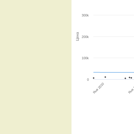
300k
Цена
200k
100k
0
Янв 
Янв 2010