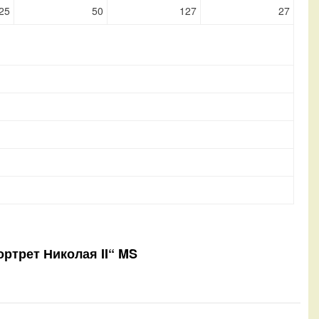
25
50
127
27
ортрет Николая II“ MS