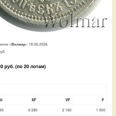
ционе «
Волмар
» 18.06.2026.
уб.
 руб. (по 20 лотам)
U
XF
VF
F
90
9 280
2 160
1 500