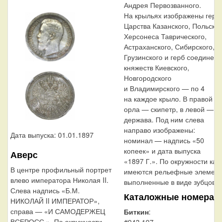
Андрея Первозванного.
На крыльях изображены герб
Царства Казанского, Польског
Херсонеса Таврического,
Астраханского, Сибирского,
Грузинского и герб соединен
княжеств Киевского,
Новгородского
и Владимирского — по 4
на каждое крыло. В правой л
орла — скипетр, в левой —
держава. Под ним слева
направо изображены:
Дата выпуска: 01.01.1897
номинал — надпись «50
копеек» и дата выпуска
Аверс
«1897 Г.». По окружности кан
В центре профильный портрет
имеются рельефные элемент
влево императора Николая II.
выполненные в виде зубцов.
Слева надпись «Б.М.
Каталожные номера
НИКОЛАЙ II ИМПЕРАТОР»,
справа — «И САМОДЕРЖЕЦ
Биткин
:
ВСЕРОСС.». По окружности