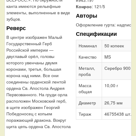
#943.197
канта имеются рельефные
Конрос
: 121/5
элементы, выполненные в виде
Авторы
зубцов.
Оформление гурта:
надпись
Реверс
Спецификации
В центре изображен Малый
Государственный Герб
Номинал
50 копеек
Российской империи —
двуглавый орёл, головы
Качество
MS
которого увенчаны двумя
Металл,
Серебро 900
коронами, третья, большая
проба
корона над ними. Все они
соединены орденской лентой
Масса
10,00 г
ордена Св. Апостола Андрея
общая
Первозванного. На груди орла
расположен Московский герб,
Диаметр
26,75 мм
в щите изображен Георгий
Победоносец с копьем
Тираж
46755438 шт.
поражающий дракона. Вокруг
щита цепь ордена Св. Апостола