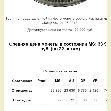
Торги по представленной на фото монете состоялись на аукци
«
Конрос
» 21.05.2016.
Достигнутая цена на торгах:
20 000
руб.
Средняя цена монеты в состоянии MS: 33 93
руб. (по 22 лотам)
Стоимость монеты
Состояние:
Proof
MS
AU
XF
VF
F
Стоимость:
33 930
23 630
6 780
2 420
1 740
Проходов:
22
21
63
98
45