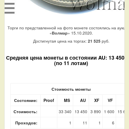
Торги по представленной на фото монете состоялись на аукци
«
Волмар
» 15.10.2020.
Достигнутая цена на торгах:
21 525
руб.
Средняя цена монеты в состоянии AU: 13 450 р
(по 11 лотам)
Стоимость монеты
Состояние:
Proof
MS
AU
XF
VF
F
Стоимость:
33 340
13 450
3 890
1 600
15 62
Проходов:
1
11
1
6