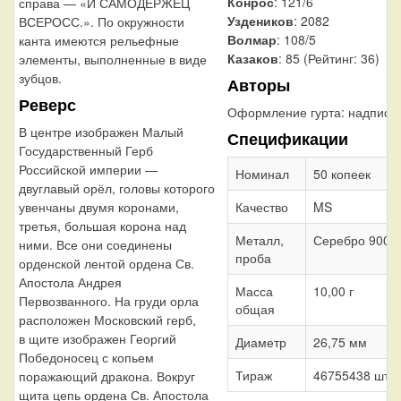
Конрос
: 121/6
справа — «И САМОДЕРЖЕЦ
Уздеников
: 2082
ВСЕРОСС.». По окружности
Волмар
: 108/5
канта имеются рельефные
Казаков
: 85 (Рейтинг: 36)
элементы, выполненные в виде
зубцов.
Авторы
Реверс
Оформление гурта:
надпись
В центре изображен Малый
Спецификации
Государственный Герб
Российской империи —
Номинал
50 копеек
двуглавый орёл, головы которого
Качество
MS
увенчаны двумя коронами,
третья, большая корона над
Металл,
Серебро 900
ними. Все они соединены
проба
орденской лентой ордена Св.
Апостола Андрея
Масса
10,00 г
Первозванного. На груди орла
общая
расположен Московский герб,
в щите изображен Георгий
Диаметр
26,75 мм
Победоносец с копьем
Тираж
46755438 шт.
поражающий дракона. Вокруг
щита цепь ордена Св. Апостола