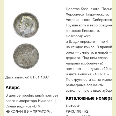
Царства Казанского, Польско
Херсонеса Таврического,
Астраханского, Сибирского,
Грузинского и герб соединен
княжеств Киевского,
Новгородского
и Владимирского — по 4
на каждое крыло. В правой л
орла — скипетр, в левой —
держава. Под ним слева
направо изображены:
номинал — надпись «50 коп
и дата выпуска «1897 Г.».
Дата выпуска: 01.01.1897
По окружности канта имеютс
рельефные элементы,
Аверс
выполненные в виде зубцов.
В центре профильный портрет
Каталожные номера
влево императора Николая II.
Биткин
:
Слева надпись «Б.М.
#943.198 (R2)
НИКОЛАЙ II ИМПЕРАТОР»,