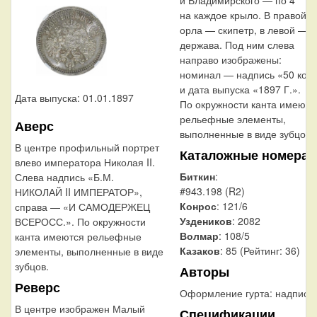
на каждое крыло. В правой л
орла — скипетр, в левой —
держава. Под ним слева
направо изображены:
номинал — надпись «50 коп
и дата выпуска «1897 Г.».
Дата выпуска: 01.01.1897
По окружности канта имеютс
рельефные элементы,
Аверс
выполненные в виде зубцов.
В центре профильный портрет
Каталожные номера
влево императора Николая II.
Биткин
:
Слева надпись «Б.М.
#943.198 (R2)
НИКОЛАЙ II ИМПЕРАТОР»,
Конрос
: 121/6
справа — «И САМОДЕРЖЕЦ
Уздеников
: 2082
ВСЕРОСС.». По окружности
Волмар
: 108/5
канта имеются рельефные
Казаков
: 85 (Рейтинг: 36)
элементы, выполненные в виде
зубцов.
Авторы
Реверс
Оформление гурта:
надпись
В центре изображен Малый
Спецификации