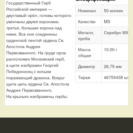
Государственный Герб
Российской империи —
Номинал
50 копеек
двуглавый орёл, головы которого
Качество
MS
увенчаны двумя коронами,
третья, большая корона над
Металл,
Серебро 900
ними. Все они соединены
проба
орденской лентой ордена Св.
Апостола Андрея
Масса
10,00 г
Первозванного. На груди орла
общая
расположен Московский герб,
в щите изображен Георгий
Диаметр
26,75 мм
Победоносец с копьем
Тираж
46755438 шт.
поражающий дракона. Вокруг
щита цепь ордена Св. Апостола
Андрея Первозванного.
На крыльях изображены гербы: