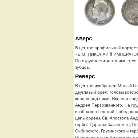
Аверс
В центре профильный портрет 
«Б.М. НИКОЛАЙ II ИМПЕРАТО
По окружности канта имеются
зубцов.
Реверс
В центре изображен Малый Го
двуглавый орёл, головы котор
корона над ними. Все они сое
Андрея Первозванного. На гру
изображен Георгий Победонос
цепь ордена Св. Апостола Ан
гербы: Царства Казанского, По
Сибирского, Грузинского и гер
Новгородского и Владимирског