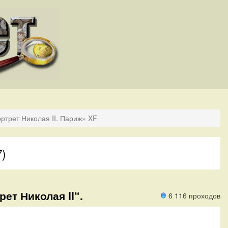
ортрет Николая II. Париж» XF
7)
рет Николая II“.
6 116 проходов