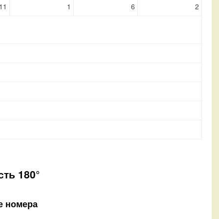
11
1
6
2
сть 180°
е номера