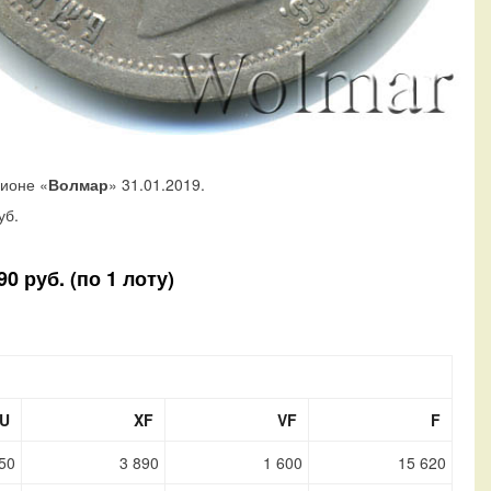
ционе «
Волмар
» 31.01.2019.
уб.
 руб. (по 1 лоту)
U
XF
VF
F
50
3 890
1 600
15 620