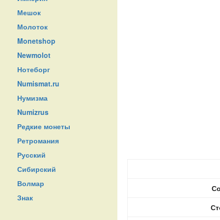
Мешок
Молоток
Monetshop
Newmolot
Нотеборг
Numismat.ru
Нумизма
Numizrus
Редкие монеты
Ретромания
Русский
Сибирский
Волмар
Со
Знак
Ст