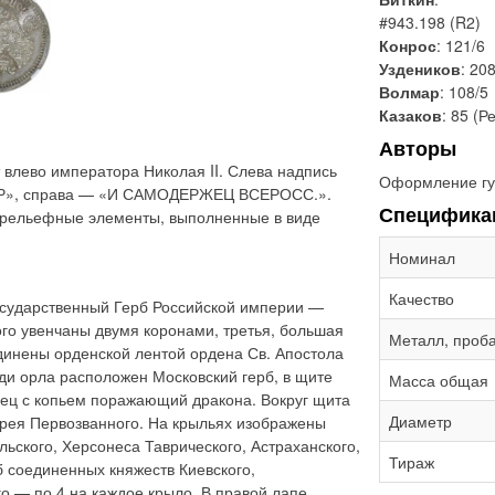
#943.198 (R2)
Конрос
: 121/6
Уздеников
: 20
Волмар
: 108/5
Казаков
: 85 (Р
Авторы
влево императора Николая II. Слева надпись
Оформление гу
Р», справа — «И САМОДЕРЖЕЦ ВСЕРОСС.».
Специфика
 рельефные элементы, выполненные в виде
Номинал
Качество
сударственный Герб Российской империи —
ого увенчаны двумя коронами, третья, большая
Металл, проб
динены орденской лентой ордена Св. Апостола
ди орла расположен Московский герб, в щите
Масса общая
ец с копьем поражающий дракона. Вокруг щита
Диаметр
дрея Первозванного. На крыльях изображены
льского, Херсонеса Таврического, Астраханского,
Тираж
б соединенных княжеств Киевского,
о — по 4 на каждое крыло. В правой лапе