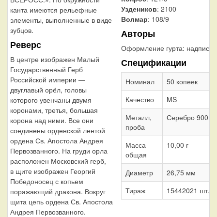
Уздеников
: 2100
канта имеются рельефные
Волмар
: 108/9
элементы, выполненные в виде
зубцов.
Авторы
Реверс
Оформление гурта:
надпись
В центре изображен Малый
Спецификации
Государственный Герб
Российской империи —
Номинал
50 копеек
двуглавый орёл, головы
Качество
MS
которого увенчаны двумя
коронами, третья, большая
Металл,
Серебро 900
корона над ними. Все они
проба
соединены орденской лентой
ордена Св. Апостола Андрея
Масса
10,00 г
Первозванного. На груди орла
общая
расположен Московский герб,
в щите изображен Георгий
Диаметр
26,75 мм
Победоносец с копьем
Тираж
15442021 шт.
поражающий дракона. Вокруг
щита цепь ордена Св. Апостола
Андрея Первозванного.