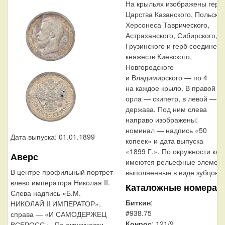
На крыльях изображены герб
Царства Казанского, Польског
Херсонеса Таврического,
Астраханского, Сибирского,
Грузинского и герб соединен
княжеств Киевского,
Новгородского
и Владимирского — по 4
на каждое крыло. В правой л
орла — скипетр, в левой —
держава. Под ним слева
направо изображены:
номинал — надпись «50
Дата выпуска: 01.01.1899
копеек» и дата выпуска
«1899 Г.». По окружности кан
Аверс
имеются рельефные элемент
В центре профильный портрет
выполненные в виде зубцов.
влево императора Николая II.
Каталожные номера
Слева надпись «Б.М.
Биткин
:
НИКОЛАЙ II ИМПЕРАТОР»,
#938.75
справа — «И САМОДЕРЖЕЦ
Конрос
: 121/9
ВСЕРОСС.». По окружности