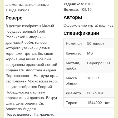
Уздеников
: 2102
элементы, выполненные
Волмар
: 108/10
в виде зубцов.
Авторы
Реверс
Оформление гурта:
надпись
В центре изображен Малый
Государственный Герб
Спецификации
Российской империи —
двуглавый орёл, головы
Номинал
50 копеек
которого увенчаны двумя
Качество
MS
коронами, третья, большая
корона над ними. Все они
Металл,
Серебро 900
соединены орденской лентой
проба
ордена Св. Апостола Андрея
Первозванного. На груди орла
Масса
10,00 г
расположен Московский герб,
общая
в щите изображен Георгий
Победоносец с копьем
Диаметр
26,75 мм
поражающий дракона. Вокруг
Тираж
15442021 шт.
щита цепь ордена Св.
Апостола Андрея
Первозванного. На крыльях