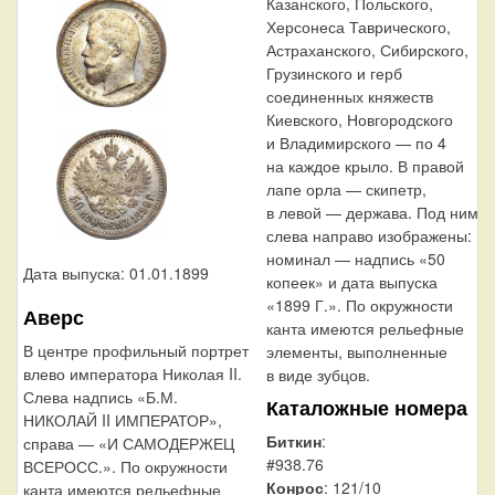
Казанского, Польского,
Херсонеса Таврического,
Астраханского, Сибирского,
Грузинского и герб
соединенных княжеств
Киевского, Новгородского
и Владимирского — по 4
на каждое крыло. В правой
лапе орла — скипетр,
в левой — держава. Под ним
слева направо изображены:
номинал — надпись «50
Дата выпуска: 01.01.1899
копеек» и дата выпуска
«1899 Г.». По окружности
Аверс
канта имеются рельефные
В центре профильный портрет
элементы, выполненные
влево императора Николая II.
в виде зубцов.
Слева надпись «Б.М.
Каталожные номера
НИКОЛАЙ II ИМПЕРАТОР»,
Биткин
:
справа — «И САМОДЕРЖЕЦ
#938.76
ВСЕРОСС.». По окружности
Конрос
: 121/10
канта имеются рельефные