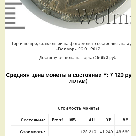
Торги по представленной на фото монете состоялись на аук
«
Волмар
» 26.01.2012.
Достигнутая цена на торгах:
9 883
руб.
Средняя цена монеты в состоянии F: 7 120 руб.
лотам)
Стоимость монеты
Состояние:
Proof
MS
AU
XF
VF
Стоимость:
125 210
41 240
49 660
7