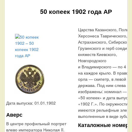
50 копеек 1902 года АР
Царства Казанского, Польск
Херсонеса Таврического,
Астраханского, Сибирского,
Грузинского и герб соедин
княжеств Киевского,
Новгородского
и Владимирского — по 4
на каждое крыло. В правой
орла — скипетр, в левой —
держава. Под ним слева н
изображены: номинал — н
«50 копеек» и дата выпуска
Дата выпуска: 01.01.1902
«1902 Г.». По окружности к
имеются рельефные элеме
Аверс
выполненные в виде зубцов
В центре профильный портрет
Каталожные номера
влево императора Николая II.