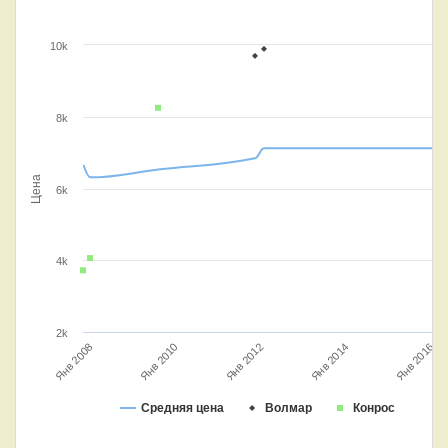
10k
8k
Цена
6k
4k
2k
Янв 2016
Янв 2014
Янв 2008
Янв 2012
Янв 2010
Средняя цена
Волмар
Конрос