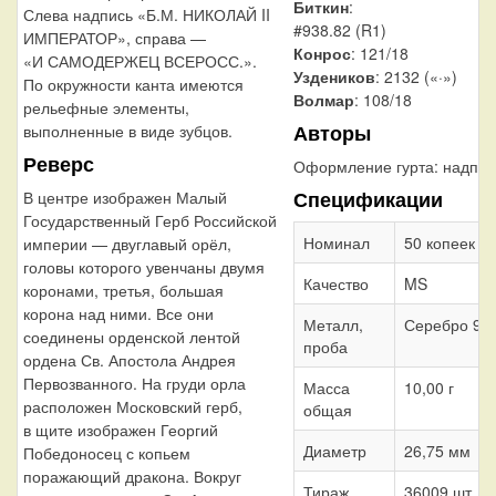
Биткин
:
Слева надпись «Б.М. НИКОЛАЙ II
#938.82 (R1)
ИМПЕРАТОР», справа —
Конрос
: 121/18
«И САМОДЕРЖЕЦ ВСЕРОСС.».
Уздеников
: 2132 («·»)
По окружности канта имеются
Волмар
: 108/18
рельефные элементы,
Авторы
выполненные в виде зубцов.
Реверс
Оформление гурта:
надпис
Спецификации
В центре изображен Малый
Государственный Герб Российской
Номинал
50 копеек
империи — двуглавый орёл,
головы которого увенчаны двумя
Качество
MS
коронами, третья, большая
корона над ними. Все они
Металл,
Серебро 90
соединены орденской лентой
проба
ордена Св. Апостола Андрея
Первозванного. На груди орла
Масса
10,00 г
расположен Московский герб,
общая
в щите изображен Георгий
Диаметр
26,75 мм
Победоносец с копьем
поражающий дракона. Вокруг
Тираж
36009 шт.