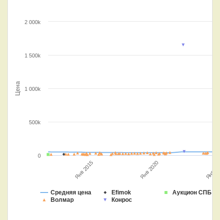
2 000k
1 500k
Цена
1 000k
500k
0
Янв 2020
Янв 20
Янв 2015
Средняя цена
Efimok
Аукцион СПБ
Волмар
Конрос