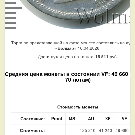
Торги по представленной на фото монете состоялись на аук
«
Волмар
» 16.04.2026.
Достигнутая цена на торгах:
15 511
руб.
Средняя цена монеты в состоянии VF: 49 660 ру
70 лотам)
Стоимость монеты
Состояние:
Proof
MS
AU
XF
VF
Стоимость:
125 210
41 240
49 660
7