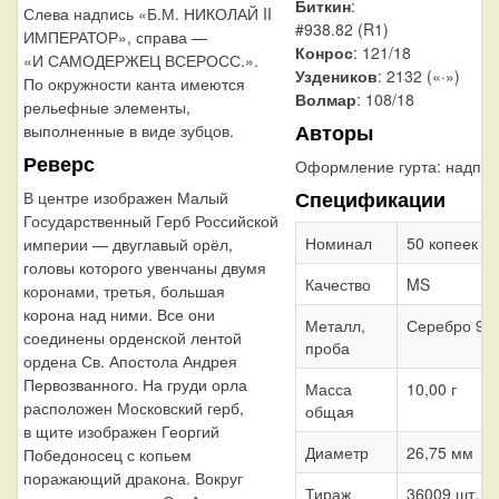
Биткин
:
Слева надпись «Б.М. НИКОЛАЙ II
#938.82 (R1)
ИМПЕРАТОР», справа —
Конрос
: 121/18
«И САМОДЕРЖЕЦ ВСЕРОСС.».
Уздеников
: 2132 («·»)
По окружности канта имеются
Волмар
: 108/18
рельефные элементы,
Авторы
выполненные в виде зубцов.
Реверс
Оформление гурта:
надпис
Спецификации
В центре изображен Малый
Государственный Герб Российской
Номинал
50 копеек
империи — двуглавый орёл,
головы которого увенчаны двумя
Качество
MS
коронами, третья, большая
корона над ними. Все они
Металл,
Серебро 90
соединены орденской лентой
проба
ордена Св. Апостола Андрея
Первозванного. На груди орла
Масса
10,00 г
расположен Московский герб,
общая
в щите изображен Георгий
Диаметр
26,75 мм
Победоносец с копьем
поражающий дракона. Вокруг
Тираж
36009 шт.