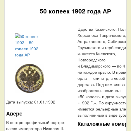
50 копеек 1902 года АР
Царства Казанского, Польск
Херсонеса Таврического,
Астраханского, Сибирского,
Грузинского и герб соедин
княжеств Киевского,
Новгородского
и Владимирского — по 4
на каждое крыло. В правой
орла — скипетр, в левой —
держава. Под ним слева н
изображены: номинал — н
«50 копеек» и дата выпуска
Дата выпуска: 01.01.1902
«1902 Г.». По окружности к
имеются рельефные элеме
Аверс
выполненные в виде зубцов
В центре профильный портрет
Каталожные номера
влево императора Николая II.