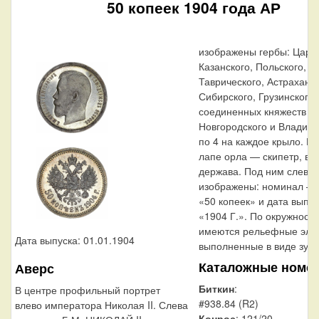
50 копеек 1904 года АР
изображены гербы: Царс
Казанского, Польского, Х
Таврического, Астраханск
Сибирского, Грузинского 
соединенных княжеств Ки
Новгородского и Владим
по 4 на каждое крыло. В 
лапе орла — скипетр, в 
держава. Под ним слева 
изображены: номинал — 
«50 копеек» и дата выпус
«1904 Г.». По окружности
имеются рельефные эле
Дата выпуска: 01.01.1904
выполненные в виде зубц
Каталожные номе
Аверс
Биткин
:
В центре профильный портрет
#938.84 (R2)
влево императора Николая II. Слева
Конрос
: 121/20