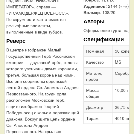
надпись «Б.М. НИКОЛАЙ II
Уздеников
: 2144 («−»)
ИМПЕРАТОР», справа —
Волмар
: 108/20
«И САМОДЕРЖЕЦ ВСЕРОСС.».
По окружности канта имеются
Авторы
рельефные элементы,
Оформление гурта:
надп
выполненные в виде зубцов.
Спецификации
Реверс
В центре изображен Малый
Номинал
50 копеек
Государственный Герб Российской
Качество
MS
империи — двуглавый орёл, головы
которого увенчаны двумя коронами,
Металл,
Серебро 
третья, большая корона над ними.
проба
Все они соединены орденской
лентой ордена Св. Апостола Андрея
Масса
10,00 г
Первозванного. На груди орла
общая
расположен Московский герб,
в щите изображен Георгий
Диаметр
26,75 мм
Победоносец с копьем поражающий
Тираж
4010 шт.
дракона. Вокруг щита цепь ордена
Св. Апостола Андрея
Первозванного. На крыльях