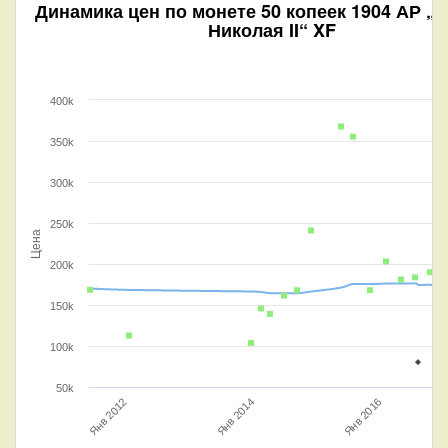
Динамика цен по монете
50 копеек 1904 АР „
Николая II“ XF
400k
350k
300k
250k
Цена
200k
150k
100k
50k
Янв 2014
Янв 2012
Янв 2016