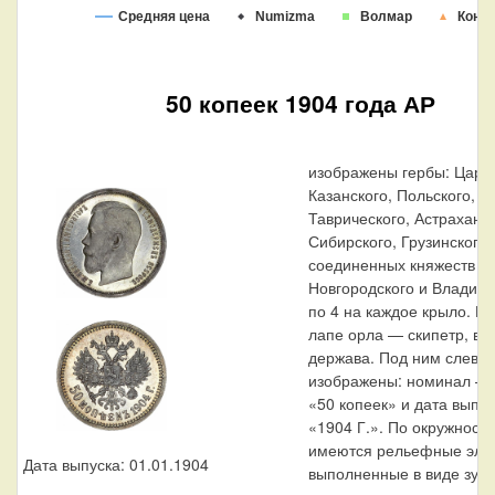
Средняя цена
Numizma
Волмар
Конр
50 копеек 1904 года АР
изображены гербы: Царс
Казанского, Польского, Х
Таврического, Астраханск
Сибирского, Грузинского 
соединенных княжеств Ки
Новгородского и Владим
по 4 на каждое крыло. В 
лапе орла — скипетр, в 
держава. Под ним слева 
изображены: номинал — 
«50 копеек» и дата выпус
«1904 Г.». По окружности
имеются рельефные эле
Дата выпуска: 01.01.1904
выполненные в виде зубц