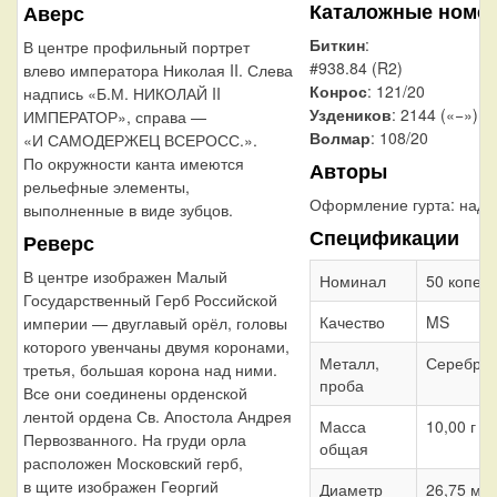
Каталожные номе
Аверс
Биткин
:
В центре профильный портрет
#938.84 (R2)
влево императора Николая II. Слева
Конрос
: 121/20
надпись «Б.М. НИКОЛАЙ II
Уздеников
: 2144 («−»)
ИМПЕРАТОР», справа —
Волмар
: 108/20
«И САМОДЕРЖЕЦ ВСЕРОСС.».
По окружности канта имеются
Авторы
рельефные элементы,
Оформление гурта:
надп
выполненные в виде зубцов.
Спецификации
Реверс
В центре изображен Малый
Номинал
50 копеек
Государственный Герб Российской
Качество
MS
империи — двуглавый орёл, головы
которого увенчаны двумя коронами,
Металл,
Серебро 
третья, большая корона над ними.
проба
Все они соединены орденской
лентой ордена Св. Апостола Андрея
Масса
10,00 г
Первозванного. На груди орла
общая
расположен Московский герб,
в щите изображен Георгий
Диаметр
26,75 мм