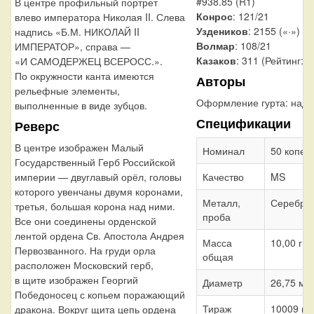
#938.85 (R1)
В центре профильный портрет
Конрос
: 121/21
влево императора Николая II. Слева
Уздеников
: 2155 («·»)
надпись «Б.М. НИКОЛАЙ II
Волмар
: 108/21
ИМПЕРАТОР», справа —
Казаков
: 311 (Рейтинг: 1
«И САМОДЕРЖЕЦ ВСЕРОСС.».
По окружности канта имеются
Авторы
рельефные элементы,
Оформление гурта:
надп
выполненные в виде зубцов.
Спецификации
Реверс
В центре изображен Малый
Номинал
50 копее
Государственный Герб Российской
империи — двуглавый орёл, головы
Качество
MS
которого увенчаны двумя коронами,
Металл,
Серебро
третья, большая корона над ними.
проба
Все они соединены орденской
лентой ордена Св. Апостола Андрея
Масса
10,00 г
Первозванного. На груди орла
общая
расположен Московский герб,
в щите изображен Георгий
Диаметр
26,75 мм
Победоносец с копьем поражающий
Тираж
10009 шт
дракона. Вокруг щита цепь ордена