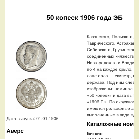
50 копеек 1906 года ЭБ
Казанского, Польского, 
Таврического, Астраханск
Сибирского, Грузинского 
соединенных княжеств Ки
Новгородского и Владим
по 4 на каждое крыло. В
лапе орла — скипетр, в 
держава. Под ним слева
изображены: номинал —
«50 копеек» и дата выпу
«1906 Г.». По окружности
имеются рельефные эле
выполненные в виде зубц
Дата выпуска: 01.01.1906
Каталожные номе
Аверс
Биткин
: