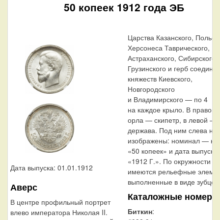
50 копеек 1912 года ЭБ
Царства Казанского, Польско
Херсонеса Таврического,
Астраханского, Сибирского,
Грузинского и герб соедине
княжеств Киевского,
Новгородского
и Владимирского — по 4
на каждое крыло. В правой 
орла — скипетр, в левой —
держава. Под ним слева на
изображены: номинал — на
«50 копеек» и дата выпуска
«1912 Г.». По окружности ка
Дата выпуска: 01.01.1912
имеются рельефные элемен
выполненные в виде зубцов
Аверс
Каталожные номера
В центре профильный портрет
Биткин
:
влево императора Николая II.