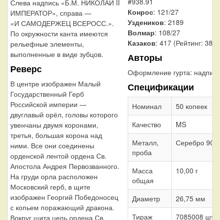
#938.91
Слева надпись «Б.М. НИКОЛАЙ II
Конрос
: 121/27
ИМПЕРАТОР», справа —
Уздеников
: 2189
«И САМОДЕРЖЕЦ ВСЕРОСС.».
Волмар
: 108/27
По окружности канта имеются
Казаков
: 417 (Рейтинг: 38)
рельефные элементы,
выполненные в виде зубцов.
Авторы
Реверс
Оформление гурта:
надпис
В центре изображен Малый
Спецификации
Государственный Герб
Российской империи —
Номинал
50 копеек
двуглавый орёл, головы которого
Качество
MS
увенчаны двумя коронами,
третья, большая корона над
Металл,
Серебро 900
ними. Все они соединены
проба
орденской лентой ордена Св.
Апостола Андрея Первозванного.
Масса
10,00 г
На груди орла расположен
общая
Московский герб, в щите
изображен Георгий Победоносец
Диаметр
26,75 мм
с копьем поражающий дракона.
Тираж
7085008 шт.
Вокруг щита цепь ордена Св.