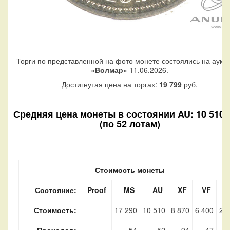
Торги по представленной на фото монете состоялись на аукц
«
Волмар
» 11.06.2026.
Достигнутая цена на торгах:
19 799
руб.
Средняя цена монеты в состоянии AU: 10 510 
(по 52 лотам)
Стоимость монеты
Состояние:
Proof
MS
AU
XF
VF
Стоимость:
17 290
10 510
8 870
6 400
2 
Проходов:
54
52
94
47