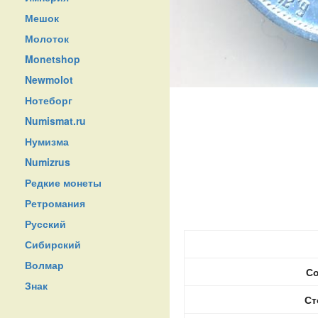
Мешок
Молоток
Monetshop
Newmolot
Нотеборг
Numismat.ru
Нумизма
Numizrus
Редкие монеты
Ретромания
Русский
Сибирский
Волмар
Со
Знак
Ст