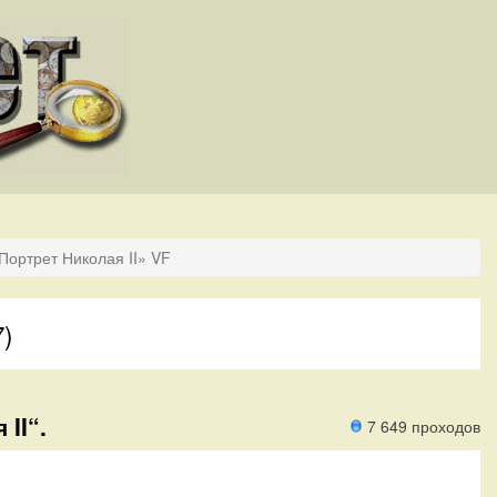
Портрет Николая II» VF
7)
II“.
7 649 проходов