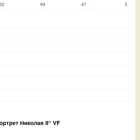
52
94
47
3
ортрет Николая II“ VF