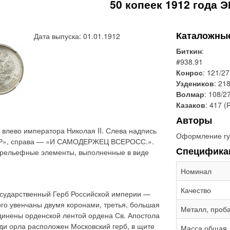
50 копеек 1912 года Э
Каталожны
Дата выпуска: 01.01.1912
Биткин
:
#938.91
Конрос
: 121/27
Уздеников
: 21
Волмар
: 108/2
Казаков
: 417 (
Авторы
влево императора Николая II. Слева надпись
Оформление гу
Р», справа — «И САМОДЕРЖЕЦ ВСЕРОСС.».
Специфика
 рельефные элементы, выполненные в виде
Номинал
Качество
сударственный Герб Российской империи —
ого увенчаны двумя коронами, третья, большая
Металл, проб
динены орденской лентой ордена Св. Апостола
ди орла расположен Московский герб, в щите
Масса общая