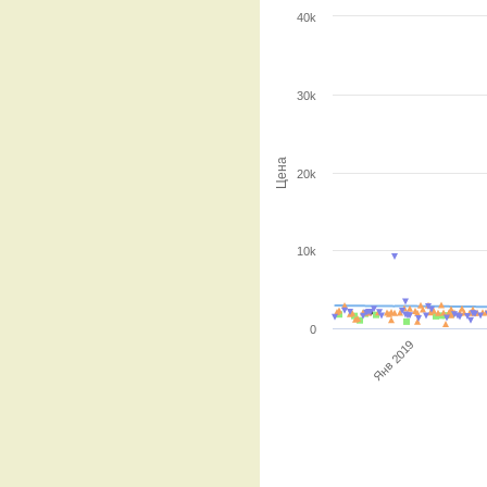
40k
30k
Цена
20k
10k
0
Янв 2019