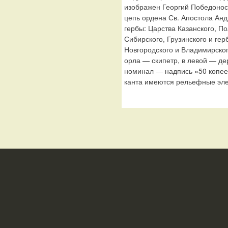
изображен Георгий Победонос
цепь ордена Св. Апостола Ан
гербы: Царства Казанского, По
Сибирского, Грузинского и гер
Новгородского и Владимирског
орла — скипетр, в левой — де
номинал — надпись «50 копеек
канта имеются рельефные эле