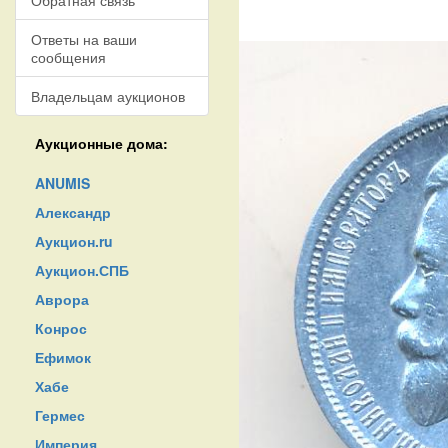
Обратная связь
Ответы на ваши
сообщения
Владельцам аукционов
Аукционные дома:
ANUMIS
Александр
Аукцион.ru
Аукцион.СПБ
Аврора
Конрос
Ефимок
Хабе
Гермес
Империя