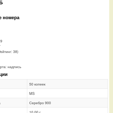
Б
е номера
89
7
Рейтинг: 38)
рта:
надпись
ции
50 копеек
MS
а
Серебро 900
10,00 г