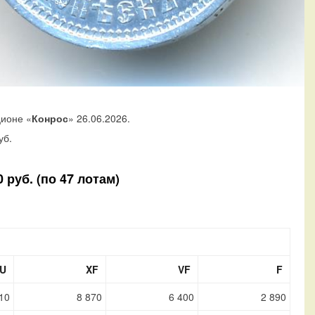
ционе «
Конрос
» 26.06.2026.
уб.
 руб. (по 47 лотам)
U
XF
VF
F
10
8 870
6 400
2 890