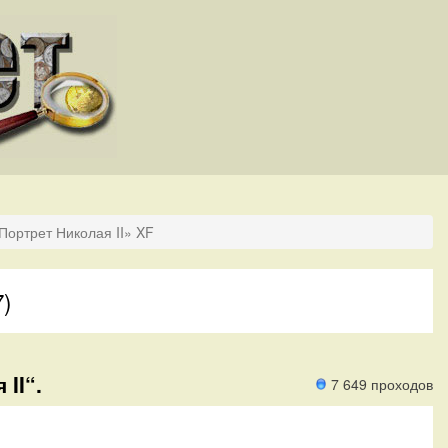
Портрет Николая II» XF
7)
II“.
7 649 проходов