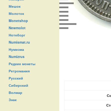
Мешок
Молоток
Monetshop
Newmolot
Нотеборг
Numismat.ru
Нумизма
Numizrus
Редкие монеты
Ретромания
Русский
Сибирский
Волмар
Со
Знак
Ст