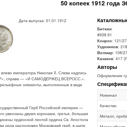
50 копеек 1912 года Э
Каталожны
Дата выпуска: 01.01.1912
Биткин
:
#938.91
Конрос
: 121/27
Уздеников
: 21
Волмар
: 108/2
Казаков
: 417 (
Авторы
влево императора Николая II. Слева надпись
Оформление гу
Р», справа — «И САМОДЕРЖЕЦ ВСЕРОСС.».
Специфика
 рельефные элементы, выполненные в виде
Номинал
Качество
сударственный Герб Российской империи —
ого увенчаны двумя коронами, третья, большая
Металл, проб
динены орденской лентой ордена Св. Апостола
ди орла расположен Московский герб, в щите
Масса общая