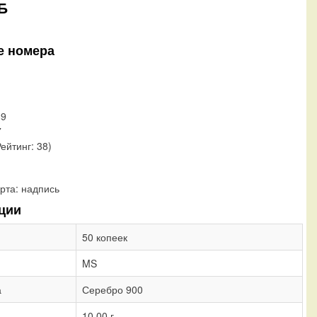
Б
е номера
89
7
Рейтинг: 38)
рта:
надпись
ции
50 копеек
MS
а
Серебро 900
10,00 г