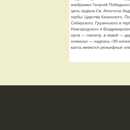
изображен Георгий Победонос
цепь ордена Св. Апостола Ан
гербы: Царства Казанского, По
Сибирского, Грузинского и гер
Новгородского и Владимирског
орла — скипетр, в левой — де
номинал — надпись «50 копеек
канта имеются рельефные эле