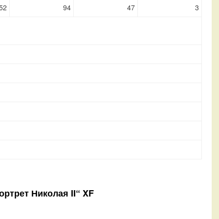
52
94
47
3
ортрет Николая II“ XF