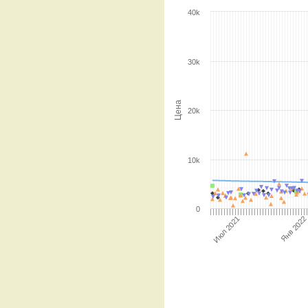
40k
30k
Цена
20k
10k
0
Июл 2021
Янв 2022