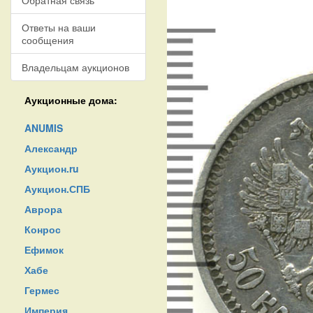
Обратная связь
Ответы на ваши
сообщения
Владельцам аукционов
Аукционные дома:
ANUMIS
Александр
Аукцион.ru
Аукцион.СПБ
Аврора
Конрос
Ефимок
Хабе
Гермес
Империя