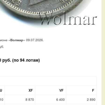
ционе «
Волмар
» 09.07.2026.
уб.
 руб. (по 94 лотам)
U
XF
VF
F
10
8 870
6 400
2 890