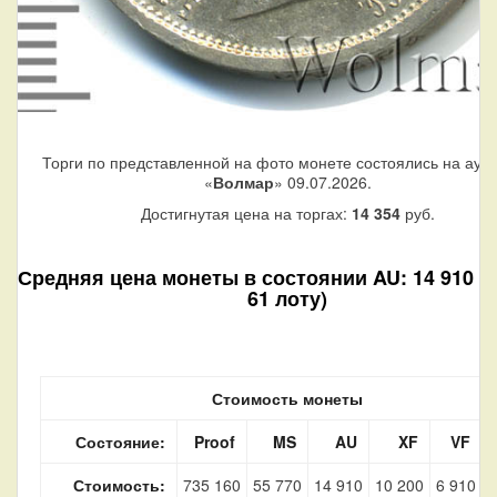
Торги по представленной на фото монете состоялись на аук
«
Волмар
» 09.07.2026.
Достигнутая цена на торгах:
14 354
руб.
Средняя цена монеты в состоянии AU: 14 910 ру
61 лоту)
Стоимость монеты
Состояние:
Proof
MS
AU
XF
VF
Стоимость:
735 160
55 770
14 910
10 200
6 910
2