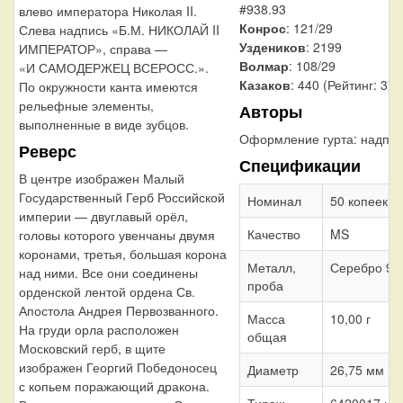
#938.93
влево императора Николая II.
Конрос
: 121/29
Слева надпись «Б.М. НИКОЛАЙ II
Уздеников
: 2199
ИМПЕРАТОР», справа —
Волмар
: 108/29
«И САМОДЕРЖЕЦ ВСЕРОСС.».
Казаков
: 440 (Рейтинг: 37)
По окружности канта имеются
рельефные элементы,
Авторы
выполненные в виде зубцов.
Оформление гурта:
надпис
Реверс
Спецификации
В центре изображен Малый
Государственный Герб Российской
Номинал
50 копеек
империи — двуглавый орёл,
Качество
MS
головы которого увенчаны двумя
коронами, третья, большая корона
Металл,
Серебро 90
над ними. Все они соединены
проба
орденской лентой ордена Св.
Апостола Андрея Первозванного.
Масса
10,00 г
На груди орла расположен
общая
Московский герб, в щите
изображен Георгий Победоносец
Диаметр
26,75 мм
с копьем поражающий дракона.
Тираж
6420017 шт.