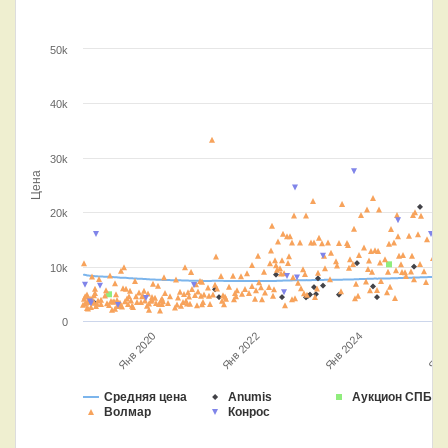
50k
40k
30k
Цена
20k
10k
0
Янв 2024
Янв 
Янв 2020
Янв 2022
Средняя цена
Anumis
Аукцион СПБ
Волмар
Конрос