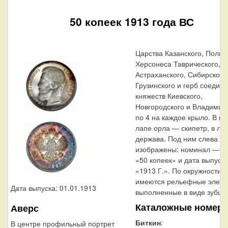
50 копеек 1913 года ВС
Царства Казанского, Польск
Херсонеса Таврического,
Астраханского, Сибирского
Грузинского и герб соедин
княжеств Киевского,
Новгородского и Владимир
по 4 на каждое крыло. В п
лапе орла — скипетр, в ле
держава. Под ним слева н
изображены: номинал — н
«50 копеек» и дата выпуск
«1913 Г.». По окружности к
имеются рельефные элеме
Дата выпуска: 01.01.1913
выполненные в виде зубцов
Каталожные номера
Аверс
Биткин
:
В центре профильный портрет