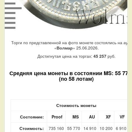
Торги по представленной на фото монете состоялись на аук
«
Волмар
» 25.06.2026.
Достигнутая цена на торгах:
45 257
руб.
Средняя цена монеты в состоянии MS: 55 770 
(по 58 лотам)
Стоимость монеты
Состояние:
Proof
MS
AU
XF
VF
Стоимость:
735 160
55 770
14 910
10 200
6 910
2