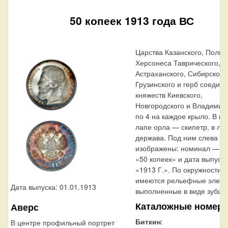
50 копеек 1913 года ВС
Царства Казанского, Польск
Херсонеса Таврического,
Астраханского, Сибирского
Грузинского и герб соедин
княжеств Киевского,
Новгородского и Владимир
по 4 на каждое крыло. В п
лапе орла — скипетр, в ле
держава. Под ним слева н
изображены: номинал — н
«50 копеек» и дата выпуск
«1913 Г.». По окружности к
имеются рельефные элеме
Дата выпуска: 01.01.1913
выполненные в виде зубцов
Каталожные номера
Аверс
Биткин
:
В центре профильный портрет