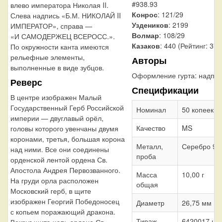
#938.93
влево императора Николая II.
Конрос
: 121/29
Слева надпись «Б.М. НИКОЛАЙ II
Уздеников
: 2199
ИМПЕРАТОР», справа —
Волмар
: 108/29
«И САМОДЕРЖЕЦ ВСЕРОСС.».
Казаков
: 440 (Рейтинг: 37)
По окружности канта имеются
рельефные элементы,
Авторы
выполненные в виде зубцов.
Оформление гурта:
надпис
Реверс
Спецификации
В центре изображен Малый
Государственный Герб Российской
Номинал
50 копеек
империи — двуглавый орёл,
Качество
MS
головы которого увенчаны двумя
коронами, третья, большая корона
Металл,
Серебро 90
над ними. Все они соединены
проба
орденской лентой ордена Св.
Апостола Андрея Первозванного.
Масса
10,00 г
На груди орла расположен
общая
Московский герб, в щите
изображен Георгий Победоносец
Диаметр
26,75 мм
с копьем поражающий дракона.
Тираж
6420017 шт.
Вокруг щита цепь ордена Св.