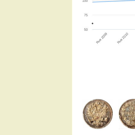
100
75
50
Янв 2009
Янв 2010