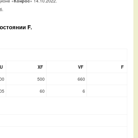
ционе «
Конрос
» 14.10.2022.
б.
остоянии F.
U
XF
VF
F
00
500
660
05
60
6