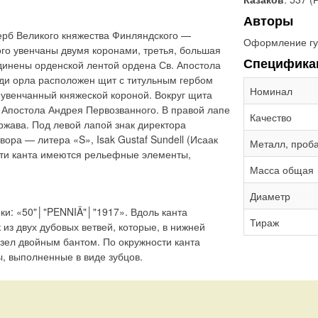
Авторы
ерб Великого княжества Финляндского —
Оформление гу
ого увенчаны двумя коронами, третья, большая
Специфика
динены орденской лентой ордена Св. Апостола
уди орла расположен щит с титульным гербом
Номинал
 увенчанный княжеской короной. Вокруг щита
 Апостола Андрея Первозванного. В правой лапе
Качество
ржава. Под левой лапой знак директора
ора — литера «S», Isak Gustaf Sundell (Исаак
Металл, проб
сти канта имеются рельефные элементы,
Масса общая
Диаметр
оки: «50"│"PENNIÄ"│"1917». Вдоль канта
Тираж
 из двух дубовых ветвей, которые, в нижней
узел двойным бантом. По окружности канта
 выполненные в виде зубцов.