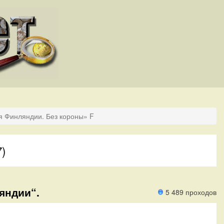
я Финляндии. Без короны» F
7)
яндии“.
5 489 проходов