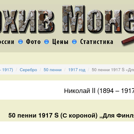
– 1917)
Серебро
50 пенни
1917 год
50 пенни 1917 S «Дл
Николай II (1894 – 191
50 пенни 1917 S (С короной) „Для Финл