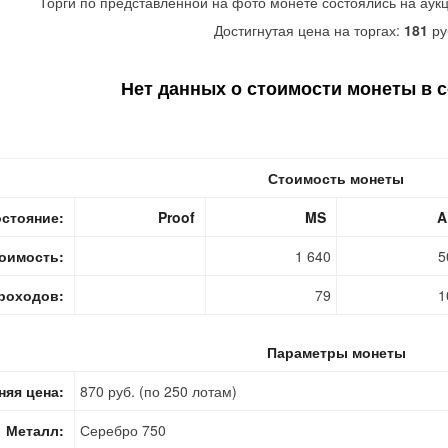
Торги по представленной на фото монете состоялись на аук
Достигнутая цена на торгах:
181
ру
Нет данных о стоимости монеты в с
Стоимость монеты
стояние:
Proof
MS
A
оимость:
1 640
5
роходов:
79
1
Параметры монеты
няя цена:
870 руб. (по 250 лотам)
Металл:
Серебро 750