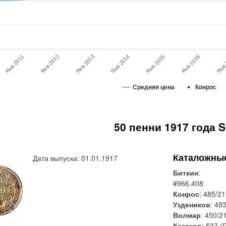
Янв 2015
Янв 2011
Янв 2016
Янв 2012
Янв 
Янв 2013
Янв 2014
Средняя цена
Конрос
50 пенни 1917 года S
Каталожны
Дата выпуска: 01.01.1917
Биткин
:
#966.408
Конрос
: 485/21
Уздеников
: 48
Волмар
: 450/2
Казаков
: 537 (