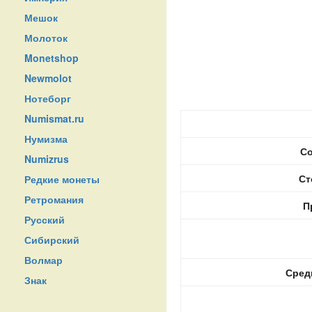
Мешок
Молоток
Monetshop
Newmolot
Нотеборг
Numismat.ru
Нумизма
Со
Numizrus
Ст
Редкие монеты
Ретромания
П
Русский
Сибирский
Волмар
Сред
Знак