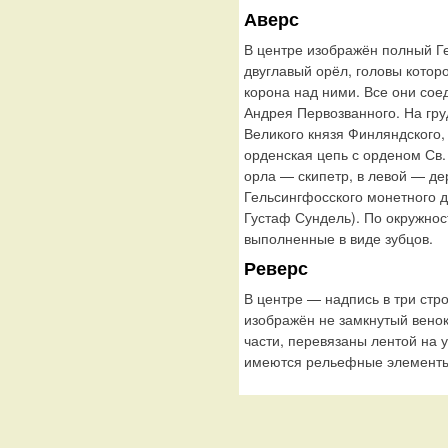
Аверс
В центре изображён полный Г
двуглавый орёл, головы котор
корона над ними. Все они сое
Андрея Первозванного. На гр
Великого князя Финляндского,
орденская цепь с орденом Св.
орла — скипетр, в левой — де
Гельсингфосского монетного дв
Густаф Сундель). По окружно
выполненные в виде зубцов.
Реверс
В центре — надпись в три стр
изображён не замкнутый венок
части, перевязаны лентой на 
имеются рельефные элементы,