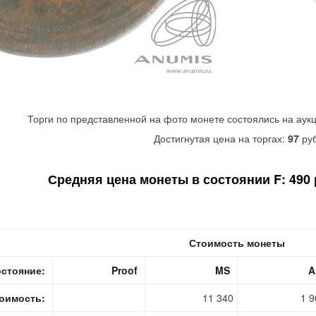
Торги по представленной на фото монете состоялись на аук
Достигнутая цена на торгах:
97
руб
Средняя цена монеты в состоянии F: 490 р
Стоимость монеты
стояние:
Proof
MS
A
оимость:
11 340
1 9