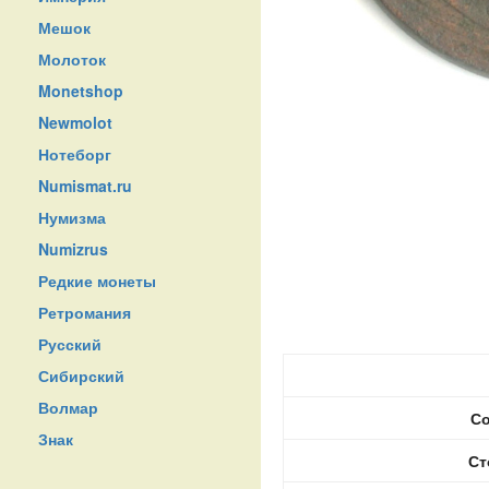
Мешок
Молоток
Monetshop
Newmolot
Нотеборг
Numismat.ru
Нумизма
Numizrus
Редкие монеты
Ретромания
Русский
Сибирский
Волмар
Со
Знак
Ст