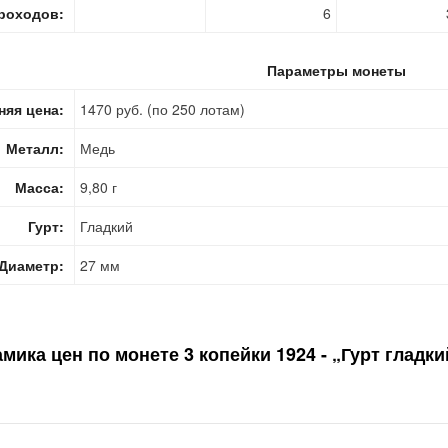
роходов:
6
Параметры монеты
няя цена:
1470 руб. (по 250 лотам)
Металл:
Медь
Масса:
9,80 г
Гурт:
Гладкий
Диаметр:
27 мм
мика цен по монете
3 копейки 1924 - „Гурт гладк