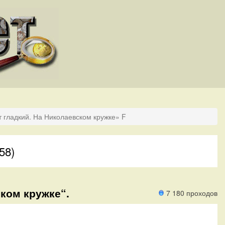
т гладкий. На Николаевском кружке» F
58)
ском кружке“.
7 180 проходов