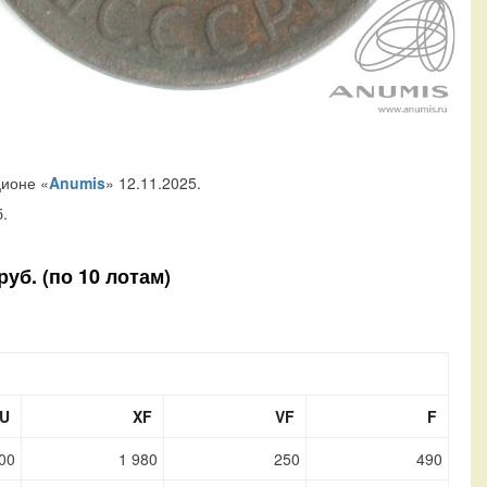
ционе «
Anumis
» 12.11.2025.
.
уб. (по 10 лотам)
U
XF
VF
F
00
1 980
250
490