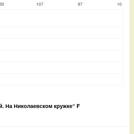
30
107
97
10
ий. На Николаевском кружке“ F