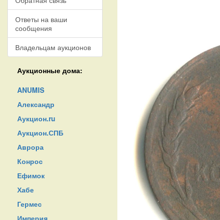
Обратная связь
Ответы на ваши
сообщения
Владельцам аукционов
Аукционные дома:
ANUMIS
Александр
Аукцион.ru
Аукцион.СПБ
Аврора
Конрос
Ефимок
Хабе
Гермес
Империя