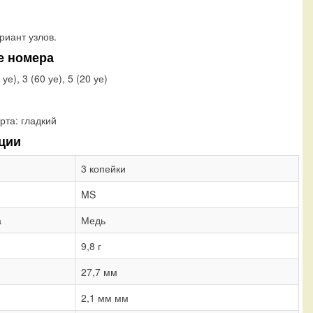
риант узлов.
е номера
0 уе), 3 (60 уе), 5 (20 уе)
рта:
гладкий
ции
3 копейки
MS
а
Медь
9,8 г
27,7 мм
2,1 мм мм