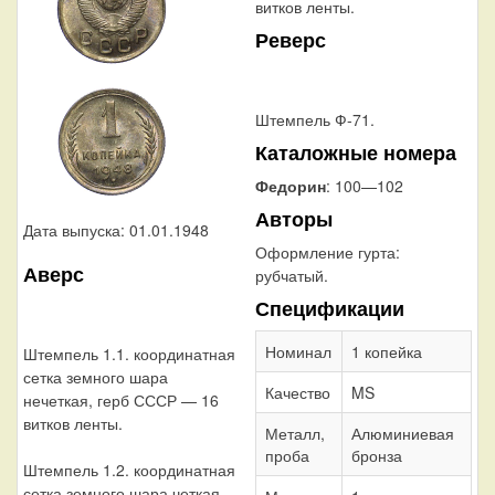
витков ленты.
Реверс
Штемпель Ф-71.
Каталожные номера
Федорин
: 100—102
Авторы
Дата выпуска: 01.01.1948
Оформление гурта:
Аверс
рубчатый.
Спецификации
Номинал
1 копейка
Штемпель 1.1. координатная
сетка земного шара
Качество
MS
нечеткая, герб СССР — 16
витков ленты.
Металл,
Алюминиевая
проба
бронза
Штемпель 1.2. координатная
сетка земного шара четкая,