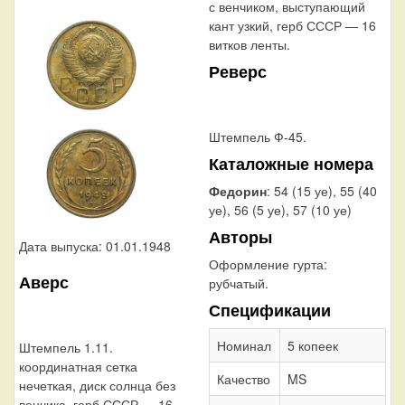
с венчиком, выступающий
кант узкий, герб СССР — 16
витков ленты.
Реверс
Штемпель Ф-45.
Каталожные номера
Федорин
: 54 (15 уе), 55 (40
уе), 56 (5 уе), 57 (10 уе)
Авторы
Дата выпуска: 01.01.1948
Оформление гурта:
Аверс
рубчатый.
Спецификации
Номинал
5 копеек
Штемпель 1.11.
координатная сетка
Качество
MS
нечеткая, диск солнца без
венчика, герб СССР — 16