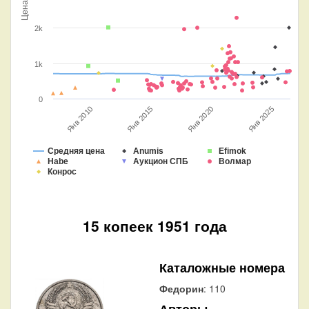
Цена
2k
1k
0
Янв 2010
Янв 2025
Янв 2020
Янв 2015
Средняя цена
Anumis
Efimok
Habe
Аукцион СПБ
Волмар
Конрос
15 копеек 1951 года
Каталожные номера
Федорин
: 110
Авторы