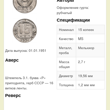
Оформление гурта:
рубчатый
Спецификации
Номинал
15 копеек
Качество
MS
Металл,
Мельхиор
Дата выпуска: 01.01.1951
проба
Аверс
Масса
2,7 г
общая
Диаметр
19,56 мм
Штемпель 3.1. буква «Р»
приподнята, герб СССР — 16
Толщина
1,2 мм мм
витков ленты.
Реверс