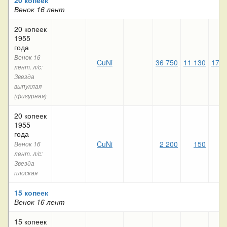
Венок 16 лент
20 копеек
1955
года
Венок 16
CuNi
36 750
11 130
17 5
лент. л/c:
Звезда
выпуклая
(фигурная)
20 копеек
1955
года
CuNi
2 200
150
1
Венок 16
лент. л/c:
Звезда
плоская
15 копеек
Венок 16 лент
15 копеек