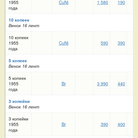
1955
CuNi
1 580
190
1
года
10 копеек
Венок 16 лент
10 копеек
1955
CuNi
590
390
1
года
5 копеек
Венок 16 лент
5 копеек
1955
Br
3 990
440
1
года
3 копейки
Венок 16 лент
3 копейки
1955
Br
390
400
1
года