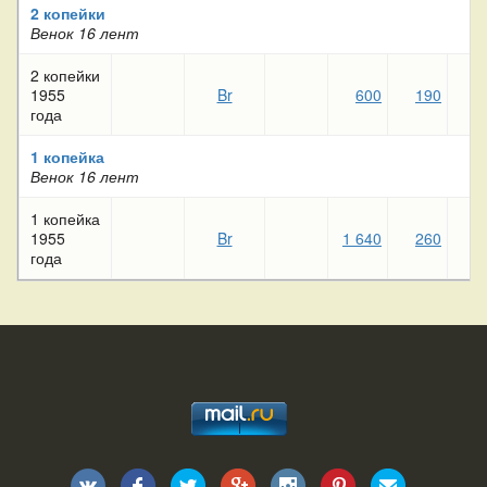
2 копейки
Венок 16 лент
2 копейки
1955
Br
600
190
1
года
1 копейка
Венок 16 лент
1 копейка
1955
Br
1 640
260
2
года