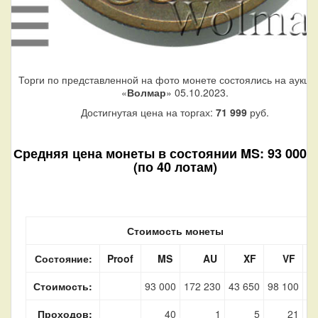
Торги по представленной на фото монете состоялись на аукци
«
Волмар
» 05.10.2023.
Достигнутая цена на торгах:
71 999
руб.
Средняя цена монеты в состоянии MS: 93 000 р
(по 40 лотам)
Стоимость монеты
Состояние:
Proof
MS
AU
XF
VF
F
Стоимость:
93 000
172 230
43 650
98 100
Проходов:
40
1
5
21