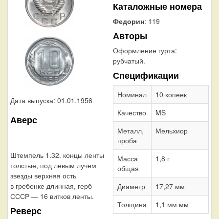
Каталожные номера
Федорин
: 119
Авторы
Оформление гурта:
рубчатый.
Спецификации
Номинал
10 копеек
Дата выпуска: 01.01.1956
Качество
MS
Аверс
Металл,
Мельхиор
проба
Штемпель 1.32. концы ленты
Масса
1,8 г
толстые, под левым лучем
общая
звезды верхняя ость
в гребенке длинная, герб
Диаметр
17,27 мм
СССР — 16 витков ленты.
Толщина
1,1 мм мм
Реверс