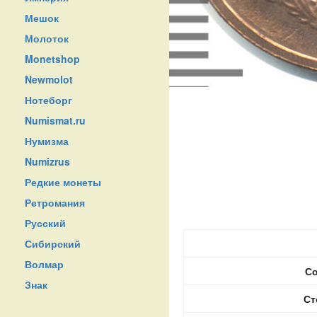
Мешок
Молоток
Monetshop
Newmolot
Нотеборг
Numismat.ru
Нумизма
Numizrus
Редкие монеты
Ретромания
Русский
Сибирский
Волмар
Со
Знак
Ст