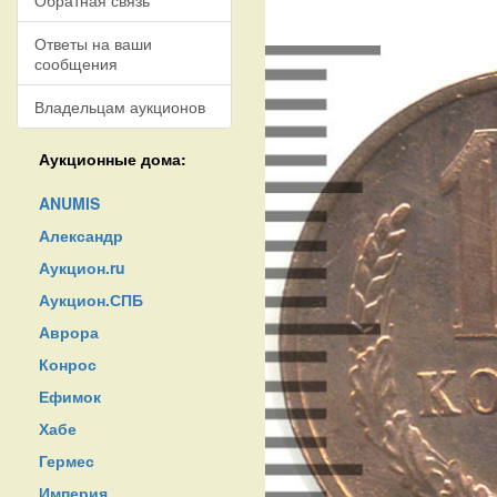
Обратная связь
Ответы на ваши
сообщения
Владельцам аукционов
Аукционные дома:
ANUMIS
Александр
Аукцион.ru
Аукцион.СПБ
Аврора
Конрос
Ефимок
Хабе
Гермес
Империя