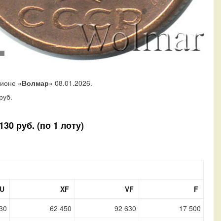
ционе «
Волмар
» 08.01.2026.
руб.
30 руб. (по 1 лоту)
U
XF
VF
F
30
62 450
92 630
17 500