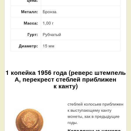
Металл:
Бронза
Масса:
1,00 г
Гурт:
Рубчатый
Диаметр:
15 мм
1 копейка 1956 года (реверс штемпель
А, перекрест стеблей приближен
к канту)
стеблей колосьев приближен
к выступающему канту
монеты, как в предыдущие
годы.
Каталожные номера