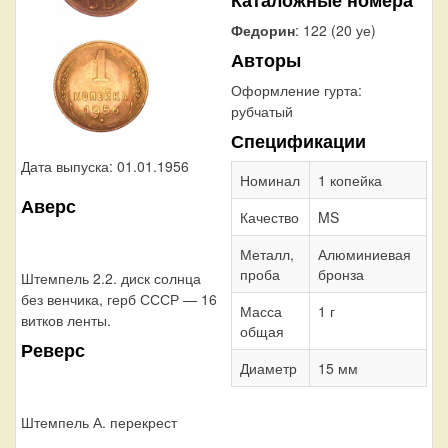
Федорин
: 122 (20 уе)
Авторы
Оформление гурта:
рубчатый
Спецификации
Дата выпуска: 01.01.1956
Номинал
1 копейка
Аверс
Качество
MS
Металл,
Алюминиевая
проба
бронза
Штемпель 2.2. диск солнца
без венчика, герб СССР — 16
Масса
1 г
витков ленты.
общая
Реверс
Диаметр
15 мм
Штемпель А. перекрест