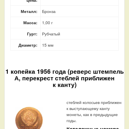
Металл:
Бронза
Масса:
1,00 г
Гурт:
Рубчатый
Диаметр:
15 мм
1 копейка 1956 года (реверс штемпель
А, перекрест стеблей приближен
к канту)
стеблей колосьев приближен
к выступающему канту
монеты, как в предыдущие
годы.
Каталожные номера