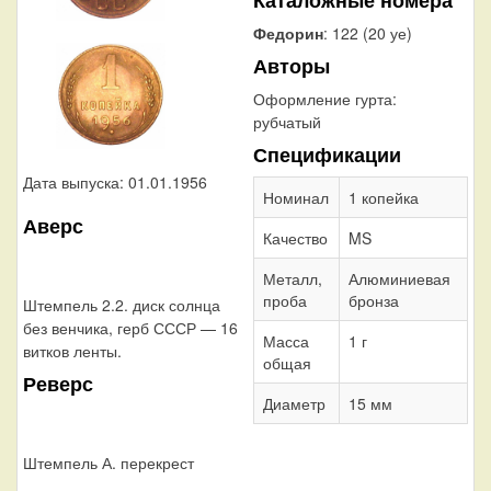
Федорин
: 122 (20 уе)
Авторы
Оформление гурта:
рубчатый
Спецификации
Дата выпуска: 01.01.1956
Номинал
1 копейка
Аверс
Качество
MS
Металл,
Алюминиевая
проба
бронза
Штемпель 2.2. диск солнца
без венчика, герб СССР — 16
Масса
1 г
витков ленты.
общая
Реверс
Диаметр
15 мм
Штемпель А. перекрест