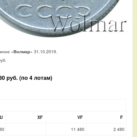
ционе «
Волмар
» 31.10.2019.
уб.
0 руб. (по 4 лотам)
U
XF
VF
F
80
11 480
2 480