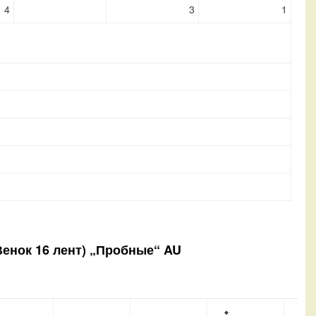
4
3
1
 Венок 16 лент) „Пробные“ AU