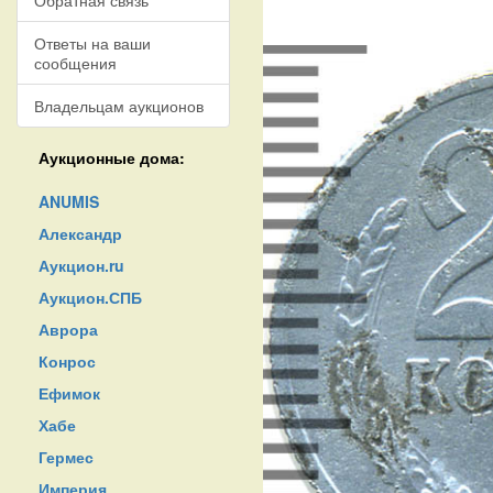
Обратная связь
Ответы на ваши
сообщения
Владельцам аукционов
Аукционные дома:
ANUMIS
Александр
Аукцион.ru
Аукцион.СПБ
Аврора
Конрос
Ефимок
Хабе
Гермес
Империя