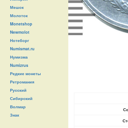
Мешок
Молоток
Monetshop
Newmolot
Нотеборг
Numismat.ru
Нумизма
Numizrus
Редкие монеты
Ретромания
Русский
Сибирский
Волмар
Со
Знак
Ст