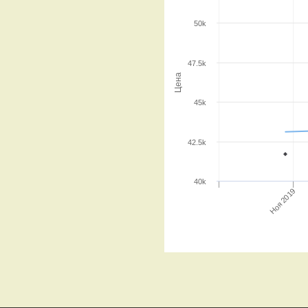
50k
47.5k
Цена
45k
42.5k
40k
Ноя 2019