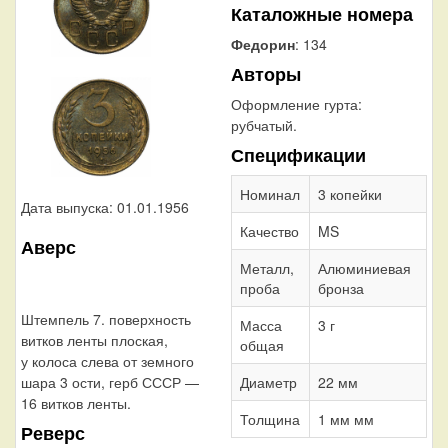
Каталожные номера
Федорин
: 134
Авторы
Оформление гурта:
рубчатый.
Спецификации
Номинал
3 копейки
Дата выпуска: 01.01.1956
Качество
MS
Аверс
Металл,
Алюминиевая
проба
бронза
Штемпель 7. поверхность
Масса
3 г
витков ленты плоская,
общая
у колоса слева от земного
шара 3 ости, герб СССР —
Диаметр
22 мм
16 витков ленты.
Толщина
1 мм мм
Реверс