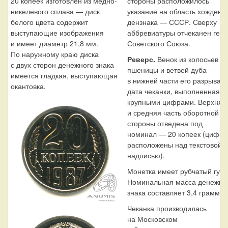
20 копеек изготовлен из медно-
стороны расположилось
никелевого сплава — диск
указание на область хождени
белого цвета содержит
дензнака — СССР. Сверху
выступающие изображения
аббревиатуры отчеканен герб
и имеет диаметр 21,8 мм.
Советского Союза.
По наружному краю диска
Реверс.
Венок из колосьев
с двух сторон денежного знака
пшеницы и ветвей дуба —
имеется гладкая, выступающая
в нижней части его разрывает
окантовка.
дата чеканки, выполненная
крупными цифрами. Верхняя
и средняя часть оборотной
стороны отведена под
номинал — 20 копеек (цифр
расположены над текстовой
надписью).
Монетка имеет рубчатый гурт
Номинальная масса денежно
знака составляет 3,4 грамма.
Чеканка производилась
на Московском