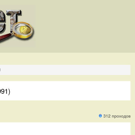
U
991)
312 проходов