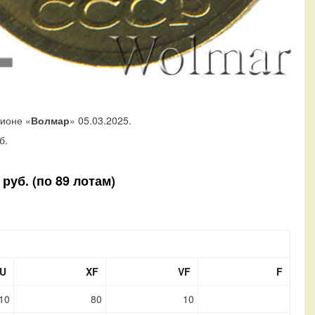
ционе «
Волмар
» 05.03.2025.
б.
руб. (по 89 лотам)
U
XF
VF
F
10
80
10