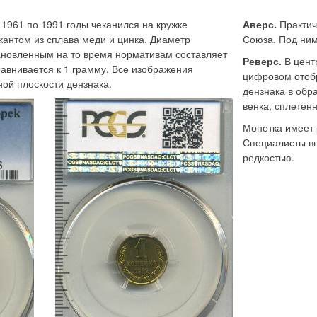
 1961 по 1991 годы чеканился на кружке
Аверс.
Практич
кантом из сплава меди и цинка. Диаметр
Союза. Под ни
тановленным на то время нормативам составляет
Реверс.
В цент
авнивается к 1 грамму. Все изображения
цифровом отобр
ой плоскости дензнака.
дензнака в обр
венка, сплетен
Монетка имеет 
Специалисты вы
редкостью.