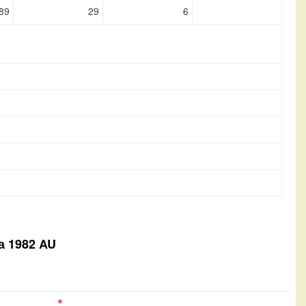
89
29
6
а 1982 AU