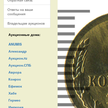
Обратная связь
Ответы на ваши
сообщения
Владельцам аукционов
Аукционные дома:
ANUMIS
Александр
Аукцион.ru
Аукцион.СПБ
Аврора
Конрос
Ефимок
Хабе
Гермес
Империя