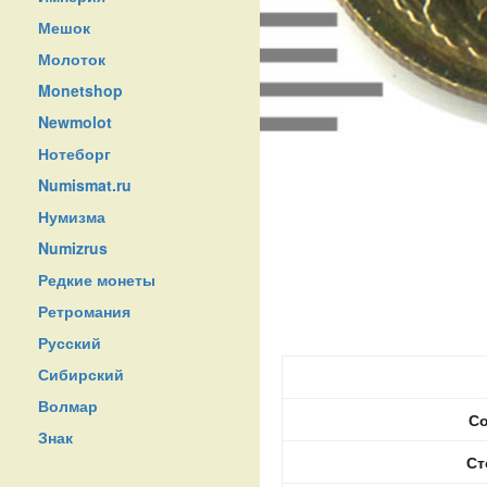
Мешок
Молоток
Monetshop
Newmolot
Нотеборг
Numismat.ru
Нумизма
Numizrus
Редкие монеты
Ретромания
Русский
Сибирский
Волмар
Со
Знак
Ст