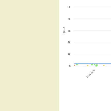
5k
4k
Цена
3k
2k
1k
0
Янв 2010