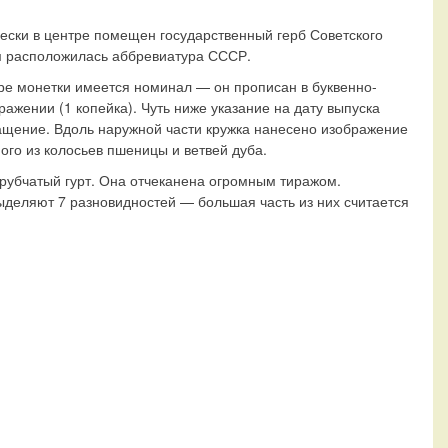
ески в центре помещен государственный герб Советского
м расположилась аббревиатура СССР.
ре монетки имеется номинал — он прописан в буквенно-
ажении (1 копейка). Чуть ниже указание на дату выпуска
ащение. Вдоль наружной части кружка нанесено изображение
ного из колосьев пшеницы и ветвей дуба.
рубчатый гурт. Она отчеканена огромным тиражом.
деляют 7 разновидностей — большая часть из них считается