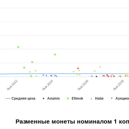
Янв 2012
Янв 2016
Янв 2014
Янв 2018
Средняя цена
Anumis
Efimok
Habe
Аукцио
Разменные монеты номиналом 1 копе