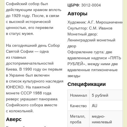
Софийский собор был
ЦБРФ
: 3012-0004
действующим храмом вплоть
Авторы
до 1929 году. После, в связи
с высокой исторической
Художник:
А.Г. Мирошниченко
ценностью, его перевели
Скульптор:
С.М. Иванов
в статус музея.
Монетный двор:
Ленинградский монетный
На сегодняшний день Собор
двор
Святой Софии — одна
Оформление гурта:
две
из главных
вдавленные надписи «ПЯТЬ
достопримечательностей
РУБЛЕЙ», между ними две
Киева. В 1990 году он первым
вдавленные пятиконечные
в Украине был включен
звезды
в список культурного наследия
Спецификации
ЮНЕСКО. На памятной
монете СССР 1988 года
Номинал
5 рублей
реверс украшает панорама
Софийского собора вместе
Качество
AU
с колокольней.
Металл,
медно-
Аверс
проба
никелевый