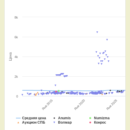
8k
6k
Цена
4k
2k
0
Янв 2015
Янв 2020
Янв 2025
Средняя цена
Anumis
Numizma
Аукцион СПБ
Волмар
Конрос