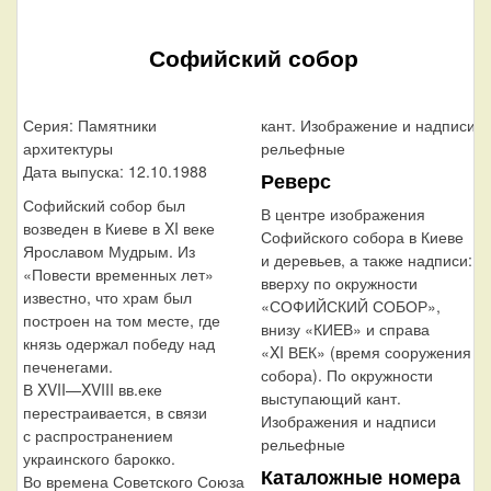
Софийский собор
Серия: Памятники
кант. Изображение и надписи
архитектуры
рельефные
Дата выпуска: 12.10.1988
Реверс
Софийский собор был
В центре изображения
возведен в Киеве в XI веке
Софийского собора в Киеве
Ярославом Мудрым. Из
и деревьев, а также надписи:
«Повести временных лет»
вверху по окружности
известно, что храм был
«СОФИЙСКИЙ СОБОР»,
построен на том месте, где
внизу «КИЕВ» и справа
князь одержал победу над
«XI ВЕК» (время сооружения
печенегами.
собора). По окружности
В XVII—XVIII вв.
еке
выступающий кант.
перестраивается, в связи
Изображения и надписи
с распространением
рельефные
украинского барокко.
Каталожные номера
Во времена Советского Союза