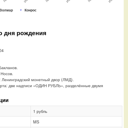
Волмар
Конрос
со дня рождения
04
 Бакланов.
 Носов.
:
Ленинградский монетный двор (ЛМД).
рта:
две надписи «ОДИН РУБЛЬ», разделённые двумя
ции
1 рубль
MS