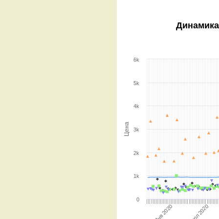
Динамика
6k
5k
4k
Цена
3k
2k
1k
0
Июл 2020
Янв 2020