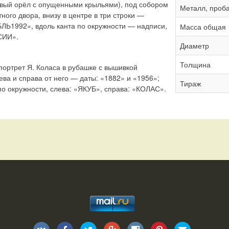
авый орёл с опущенными крыльями), под собором
Металл, проб
ного двора, внизу в центре в три строки —
БЛЬ1992», вдоль канта по окружности — надписи,
Масса общая
СИИ».
Диаметр
Толщина
ортрет Я. Коласа в рубашке с вышивкой
ва и справа от него — даты: «1882» и «1956»;
Тираж
по окружности, слева: «ЯКУБ», справа: «КОЛАС».