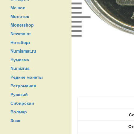
Мешок
Молоток
Monetshop
Newmolot
Нотеборг
Numismat.ru
Нумизма
Numizrus
Редкие монеты
Ретромания
Русский
Сибирский
Волмар
Со
Знак
Ст