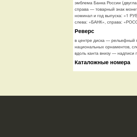
эмблема Банка России (двугл
справа — товарный знак монет
номинал и год выпуска: «1 РУ
слева: «БАНК», справа: «РОС
Реверс
в центре диска — рельефный п
национальных орнаментов, сле
вдоль канта внизу — надписи 
Каталожные номера