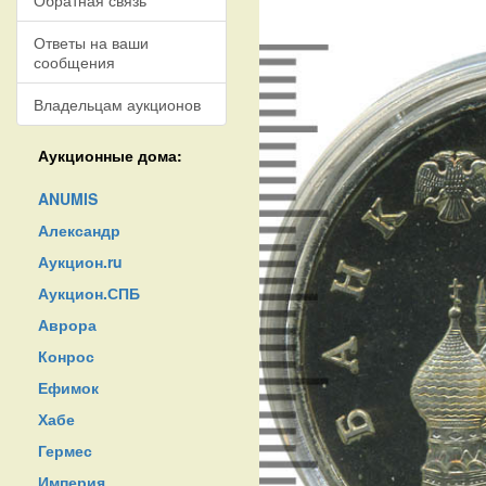
Обратная связь
Ответы на ваши
сообщения
Владельцам аукционов
Аукционные дома:
ANUMIS
Александр
Аукцион.ru
Аукцион.СПБ
Аврора
Конрос
Ефимок
Хабе
Гермес
Империя