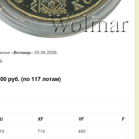
ционе «
Волмар
» 25.06.2026.
б.
0 руб. (по 117 лотам)
U
XF
VF
F
10
710
460