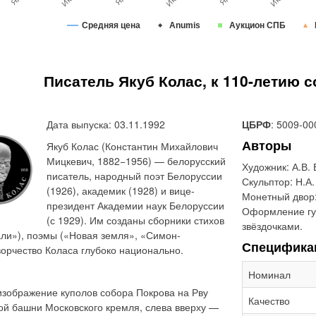
Средняя цена
Anumis
Аукцион СПБ
Писатель Якуб Колас, к 110-летию 
Дата выпуска: 03.11.1992
ЦБРФ
: 5009-00
Авторы
Якуб Колас (Константин Михайлович
Мицкевич, 1882−1956) — белорусский
Художник:
А.В.
писатель, народный поэт Белоруссии
Скульптор:
Н.А.
(1926), академик (1928) и вице-
Монетный двор
президент Академии наук Белоруссии
Оформление гу
(с 1929). Им созданы сборники стихов
звёздочками.
али»), поэмы («Новая земля», «Симон-
Специфика
ворчество Коласа глубоко национально.
Номинал
изображение куполов собора Покрова на Рву
Качество
ой башни Московского кремля, слева вверху —