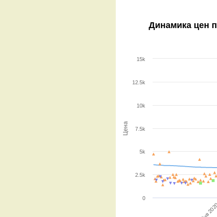
Динамика цен 
15k
12.5k
10k
Цена
7.5k
5k
2.5k
0
Янв 202