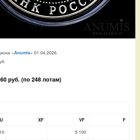
ционе «
Anumis
» 01.04.2026.
уб.
0 руб. (по 248 лотам)
U
XF
VF
F
10
5 100