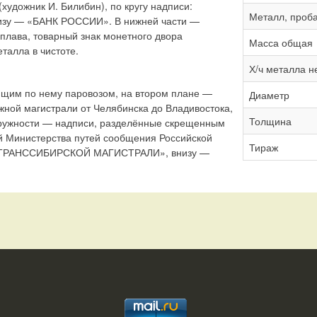
художник И. Билибин), по кругу надписи:
Металл, проб
низу — «БАНК РОССИИ». В нижней части —
плава, товарный знак монетного двора
Масса общая
талла в чистоте.
Х/ч металла н
дящим по нему паровозом, на втором плане —
Диаметр
ной магистрали от Челябинска до Владивостока,
Толщина
кружности — надписи, разделённые скрещенным
 Министерства путей сообщения Российской
Тираж
Т ТРАНССИБИРСКОЙ МАГИСТРАЛИ», внизу —