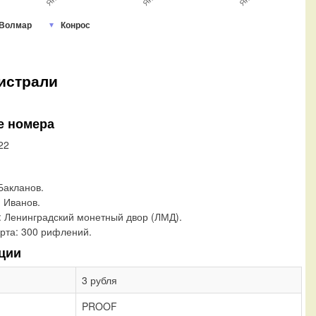
Волмар
Конрос
истрали
е номера
22
 Бакланов.
 Иванов.
:
Ленинградский монетный двор (ЛМД).
рта:
300 рифлений.
ции
3 рубля
PROOF