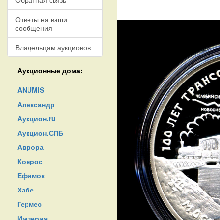
Обратная связь
Ответы на ваши
сообщения
Владельцам аукционов
Аукционные дома:
ANUMIS
Александр
Аукцион.ru
Аукцион.СПБ
Аврора
Конрос
Ефимок
Хабе
Гермес
Империя