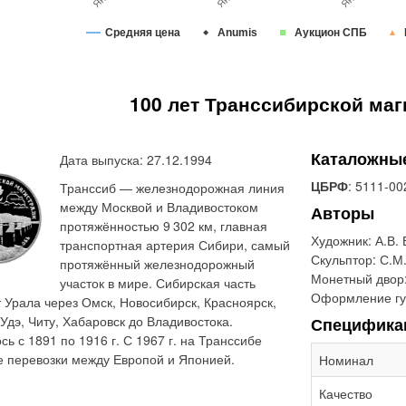
Средняя цена
Anumis
Аукцион СПБ
100 лет Транссибирской маг
Каталожны
Дата выпуска: 27.12.1994
ЦБРФ
: 5111-00
Транссиб — железнодорожная линия
между Москвой и Владивостоком
Авторы
протяжённостью 9 302 км, главная
Художник:
А.В.
транспортная артерия Сибири, самый
Скульптор:
С.М.
протяжённый железнодорожный
Монетный двор
участок в мире. Сибирская часть
Оформление гу
 Урала через Омск, Новосибирск, Красноярск,
-Удэ, Читу, Хабаровск до Владивостока.
Специфика
ь с 1891 по 1916 г. С 1967 г. на Транссибе
 перевозки между Европой и Японией.
Номинал
Качество