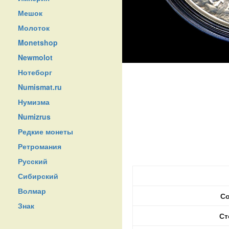
Мешок
Молоток
Monetshop
Newmolot
Нотеборг
Numismat.ru
Нумизма
Numizrus
Редкие монеты
Ретромания
Русский
Сибирский
Волмар
Со
Знак
Ст