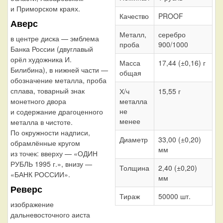
и Приморском краях.
Качество
PROOF
Аверс
Металл,
серебро
в центре диска — эмблема
проба
900/1000
Банка России (двуглавый
орёл художника И.
Масса
17,44 (±0,16) г
Билибина), в нижней части —
общая
обозначение металла, проба
сплава, товарный знак
Х/ч
15,55 г
металла
монетного двора
не
и содержание драгоценного
менее
металла в чистоте.
По окружности надписи,
Диаметр
33,00 (±0,20)
обрамлённые кругом
мм
из точек: вверху — «ОДИН
РУБЛЬ 1995 г.», внизу —
Толщина
2,40 (±0,20)
«БАНК РОССИИ».
мм
Реверс
Тираж
50000 шт.
изображение
дальневосточного аиста