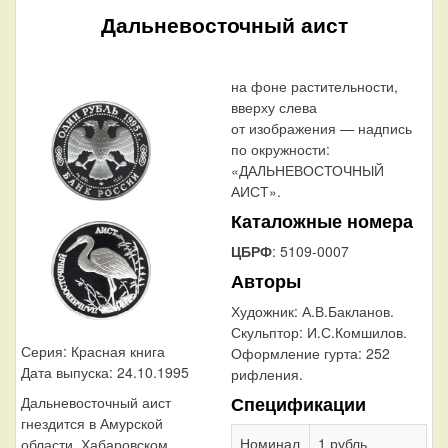
Дальневосточный аист
на фоне растительности,
вверху слева
от изображения — надпись
по окружности:
«ДАЛЬНЕВОСТОЧНЫЙ
АИСТ».
Каталожные номера
ЦБРФ
: 5109-0007
Авторы
Художник:
А.В.Бакланов.
Скульптор:
И.С.Комшилов.
Серия: Красная книга
Оформление гурта:
252
Дата выпуска: 24.10.1995
рифления.
Спецификации
Дальневосточный аист
гнездится в Амурской
Номинал
1 рубль
области, Хабаровском