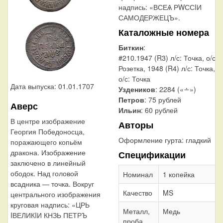
надпись: «ВСЕѦ РWССIИ
САМОДЕРЖЕЦЪ».
Каталожные номера
Биткин
:
#210.1947 (R3) л/с: Точка, о/с:
Розетка, 1948 (R4) л/с: Точка,
о/с: Точка
Дата выпуска: 01.01.1707
Уздеников
: 2284 («∸»)
Петров
: 75 рублей
Аверс
Ильин
: 60 рублей
В центре изображение
Авторы
Георгия Победоносца,
Оформление гурта:
гладкий
поражающего копьём
дракона. Изображение
Спецификации
заключено в линейный
ободок. Над головой
Номинал
1 копейка
всадника — точка. Вокруг
Качество
MS
центрального изображения
круговая надпись: «ЦРЬ
Металл,
Медь
IВЕЛИКIИ КНЗЬ ПЕТРЪ
проба